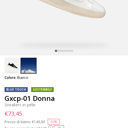
selected
Colore:
Bianco
BLUE TOUCH
SOSTENIBILE
Gxcp-01 Donna
Sneakers in pelle
€73,45
Prezzo di listino:
Price reduced from
€149,90
to
-51%