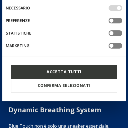
IMPOSTAZIONI potrai anche scegliere quali cookies ed
Selezione
NECESSARIO
altri strumenti di tracciamento autorizzare. Per maggiori
del
informazioni o per modificare in qualsiasi momento le
consenso
PREFERENZE
tue impostazioni, visita la nostra
cookie policy
.
STATISTICHE
MARKETING
ACCETTA TUTTI
CONFERMA SELEZIONATI
Dynamic Breathing System
Blue Touch non è solo una sneaker essenziale,