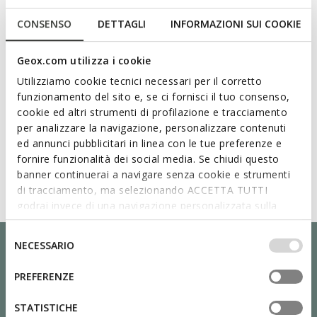
CONSENSO
DETTAGLI
INFORMAZIONI SUI COOKIE
Geox.com utilizza i cookie
Utilizziamo cookie tecnici necessari per il corretto
funzionamento del sito e, se ci fornisci il tuo consenso,
cookie ed altri strumenti di profilazione e tracciamento
per analizzare la navigazione, personalizzare contenuti
ed annunci pubblicitari in linea con le tue preferenze e
fornire funzionalità dei social media. Se chiudi questo
banner continuerai a navigare senza cookie e strumenti
di tracciamento, ma selezionando ACCETTA TUTTI
godrai invece di una navigazione personalizzata sulla
base dei tuoi gusti ed interessi. Selezionando
IMPOSTAZIONI potrai anche scegliere quali cookies ed
Selezione
NECESSARIO
altri strumenti di tracciamento autorizzare. Per maggiori
del
informazioni o per modificare in qualsiasi momento le
consenso
PREFERENZE
tue impostazioni, visita la nostra
cookie policy
.
STATISTICHE