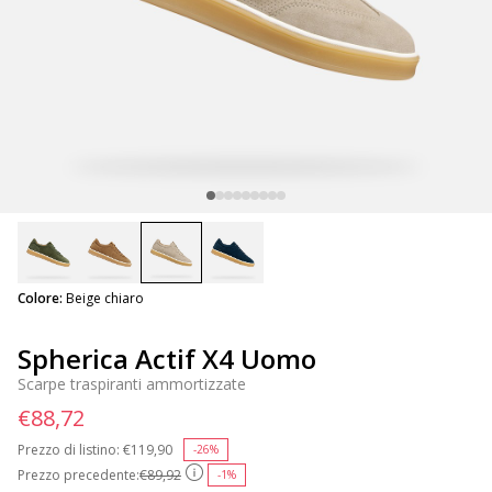
selected
Colore:
Beige chiaro
Spherica Actif X4 Uomo
Scarpe traspiranti ammortizzate
€88,72
Prezzo di listino:
Price reduced from
€119,90
to
-26%
Prezzo precedente:
€89,92
-1%