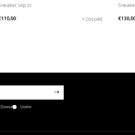
Sneaker slip in
Sneaker
€110,00
€130,0
1 COLORE
Donna
Uomo