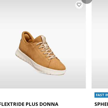
FAST I
FLEXTRIDE PLUS DONNA
SPHE