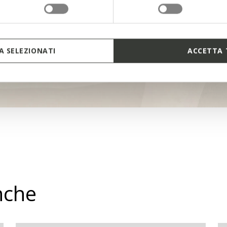
 SELEZIONATI
ACCETTA 
nche