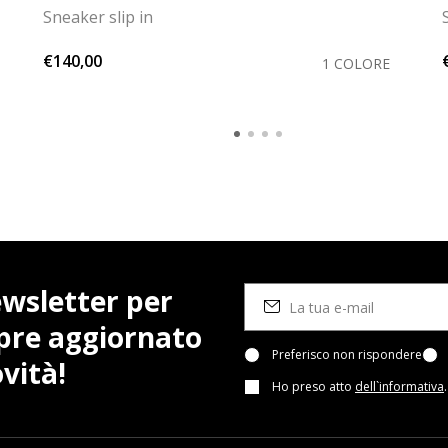
Sneaker slip in
€140,00
1 COLORE
newsletter per
pre aggiornato
Preferisco non rispondere
vità!
Ho preso atto
dell`informativa
.