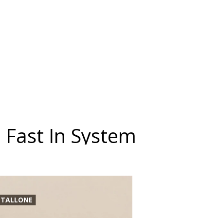
on Fast In System
 TALLONE