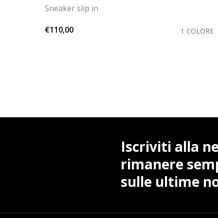
Sneaker slip in
€110,00
OLORE
1 COLORE
Iscriviti alla 
rimanere sem
sulle ultime no