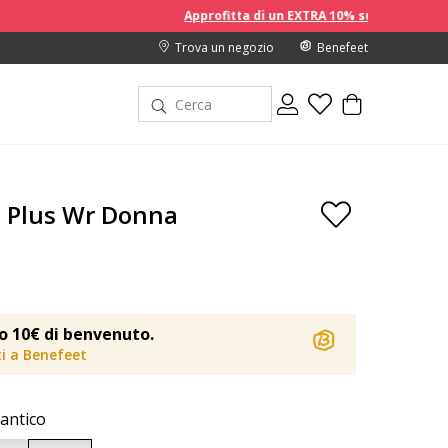
Approfitta di un EXTRA 10% sui prezzi scontati acquist
Trova un negozio
Benefeet
a Plus Wr Donna
o 10€ di benvenuto.
iti a Benefeet
antico