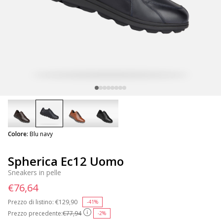
selected
Colore:
Blu navy
Spherica Ec12 Uomo
Sneakers in pelle
€76,64
Prezzo di listino:
Price reduced from
€129,90
to
-41%
Prezzo precedente:
€77,94
-2%