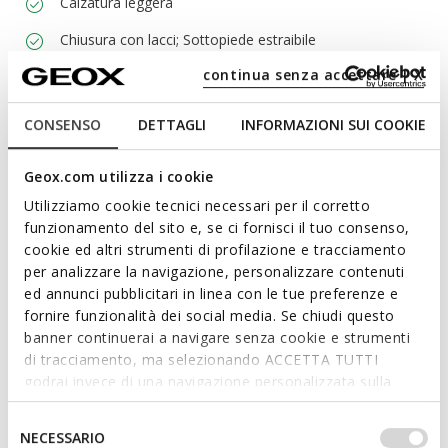
Calzatura leggera
Chiusura con lacci; Sottopiede estraibile
continua senza accettare | X
Materiali
CONSENSO
DETTAGLI
INFORMAZIONI SUI COOKIE
Tecnologie
Geox.com utilizza i cookie
Utilizziamo cookie tecnici necessari per il corretto
funzionamento del sito e, se ci fornisci il tuo consenso,
cookie ed altri strumenti di profilazione e tracciamento
per analizzare la navigazione, personalizzare contenuti
ed annunci pubblicitari in linea con le tue preferenze e
fornire funzionalità dei social media. Se chiudi questo
banner continuerai a navigare senza cookie e strumenti
di tracciamento, ma selezionando ACCETTA TUTTI
godrai invece di una navigazione personalizzata sulla
base dei tuoi gusti ed interessi. Selezionando
IMPOSTAZIONI potrai anche scegliere quali cookies ed
Selezione
NECESSARIO
altri strumenti di tracciamento autorizzare. Per maggiori