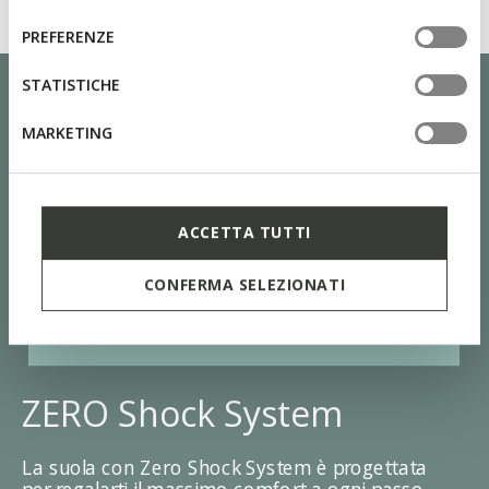
del
informazioni o per modificare in qualsiasi momento le
consenso
PREFERENZE
tue impostazioni, visita la nostra
cookie policy
.
STATISTICHE
MARKETING
ACCETTA TUTTI
CONFERMA SELEZIONATI
ZERO Shock System
La suola con Zero Shock System è progettata