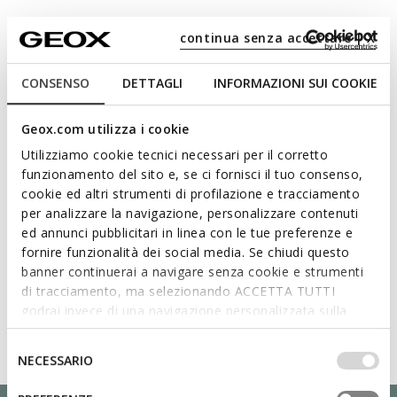
continua senza accettare | X
Materiali
CONSENSO
DETTAGLI
INFORMAZIONI SUI COOKIE
Tecnologie
Geox.com utilizza i cookie
Utilizziamo cookie tecnici necessari per il corretto
funzionamento del sito e, se ci fornisci il tuo consenso,
cookie ed altri strumenti di profilazione e tracciamento
per analizzare la navigazione, personalizzare contenuti
ed annunci pubblicitari in linea con le tue preferenze e
fornire funzionalità dei social media. Se chiudi questo
banner continuerai a navigare senza cookie e strumenti
di tracciamento, ma selezionando ACCETTA TUTTI
godrai invece di una navigazione personalizzata sulla
base dei tuoi gusti ed interessi. Selezionando
IMPOSTAZIONI potrai anche scegliere quali cookies ed
Selezione
NECESSARIO
altri strumenti di tracciamento autorizzare. Per maggiori
del
informazioni o per modificare in qualsiasi momento le
consenso