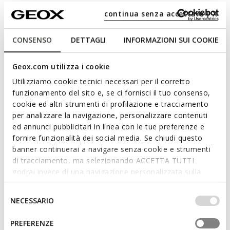
Descrizione
continua senza accettare | X
Sandalo donna con cinturino alla caviglia e zeppa stile
espadrillas, che offre comfort e traspirabilità. Realizzato in
CONSENSO
DETTAGLI
INFORMAZIONI SUI COOKIE
una brillante pelle metallizzata, è qui presentato in una
sfiziosa versione oro chiaro, raffinata e incredibilmente
Geox.com utilizza i cookie
versatile. Pensato per valorizzare gli outfit cittadini dell'estate
Utilizziamo cookie tecnici necessari per il corretto
con un tocco speciale, Ischia Corda è un vero must-have del
funzionamento del sito e, se ci fornisci il tuo consenso,
guardaroba casual-chic.
Leggi di più
cookie ed altri strumenti di profilazione e tracciamento
CODICE PRODOTTO:
D02HHC000CFC2012
per analizzare la navigazione, personalizzare contenuti
ed annunci pubblicitari in linea con le tue preferenze e
Caratteristiche
fornire funzionalità dei social media. Se chiudi questo
Ammortizzazione ottimale che offre protezione e
banner continuerai a navigare senza cookie e strumenti
assorbimento di impatti e sollecitazioni
di tracciamento, ma selezionando ACCETTA TUTTI
godrai invece di una navigazione personalizzata sulla
Calzata facile e veloce
base dei tuoi gusti ed interessi. Selezionando
IMPOSTAZIONI potrai anche scegliere quali cookies ed
Selezione
Altezza suola: 5,5 cm / 2,2"
NECESSARIO
altri strumenti di tracciamento autorizzare. Per maggiori
del
Calzatura leggera
informazioni o per modificare in qualsiasi momento le
consenso
PREFERENZE
tue impostazioni, visita la nostra
cookie policy
.