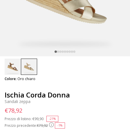
selected
Colore:
Oro chiaro
Ischia Corda Donna
Sandali zeppa
€78,92
Prezzo di listino:
Price reduced from
€99,90
to
-21%
Prezzo precedente:
€79,92
-1%