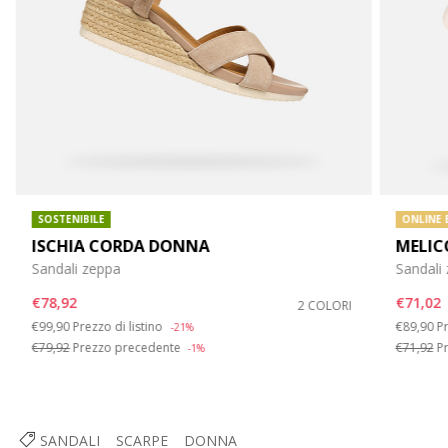
SOSTENIBILE
ONLINE 
ISCHIA CORDA DONNA
MELIC
Sandali zeppa
Sandali
€78,92
€71,02
2 COLORI
Price reduced from
to
Price re
t
€99,90
Prezzo di listino
€89,90
Pr
-21%
€79,92
Prezzo precedente
€71,92
Pr
-1%
SANDALI
SCARPE
DONNA