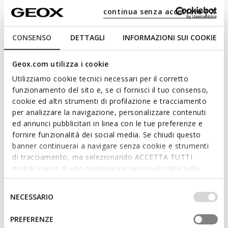
continua senza accettare | X
Descrizione
Sandalo bambino, leggero e confortevole. Niente di meglio
CONSENSO
DETTAGLI
INFORMAZIONI SUI COOKIE
del sandalo Ghita per affrontare le avventure della bella
stagione in pieno benessere e con un look up-to-date. Pratico
Geox.com utilizza i cookie
e facile da calzare, adatto a qualsiasi abbinamento casual
estivo, è realizzato in materiale effetto pelle nella classica
Utilizziamo cookie tecnici necessari per il corretto
variante blu navy e rosso.
funzionamento del sito e, se ci fornisci il tuo consenso,
CODICE PRODOTTO:
J028LB00054C0735
cookie ed altri strumenti di profilazione e tracciamento
Leggi di più
per analizzare la navigazione, personalizzare contenuti
ed annunci pubblicitari in linea con le tue preferenze e
fornire funzionalità dei social media. Se chiudi questo
Caratteristiche
banner continuerai a navigare senza cookie e strumenti
Ammortizzazione ottimale che offre protezione e
di tracciamento, ma selezionando ACCETTA TUTTI
assorbimento di impatti e sollecitazioni
godrai invece di una navigazione personalizzata sulla
base dei tuoi gusti ed interessi. Selezionando
Calzata facile e veloce
IMPOSTAZIONI potrai anche scegliere quali cookies ed
Selezione
NECESSARIO
altri strumenti di tracciamento autorizzare. Per maggiori
Calzatura leggera; Tomaia non foderata
del
informazioni o per modificare in qualsiasi momento le
consenso
PREFERENZE
Chiusura con strap
tue impostazioni, visita la nostra
cookie policy
.