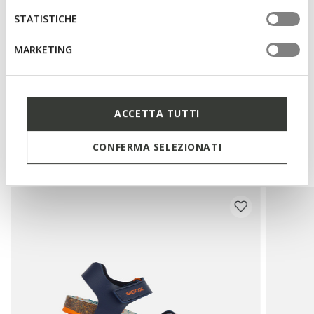
STATISTICHE
Materiali
MARKETING
Tecnologie
ACCETTA TUTTI
CONFERMA SELEZIONATI
Potrebbe piacerti anche