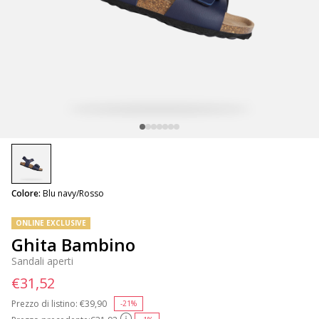
selected
Colore:
Blu navy/Rosso
ONLINE EXCLUSIVE
Ghita Bambino
Sandali aperti
€31,52
Prezzo di listino:
Price reduced from
€39,90
to
-21%