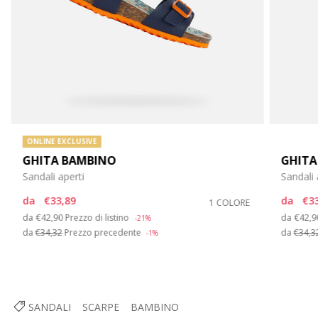
ONLINE EXCLUSIVE
GHITA BAMBINO
GHITA
Sandali aperti
Sandali 
da
€33,89
da
€33
1 COLORE
Price reduced from
to
Price
da
€42,90
Prezzo di listino
da
€42,9
-21%
da
€34,32
Prezzo precedente
da
€34,3
-1%
SANDALI
SCARPE
BAMBINO