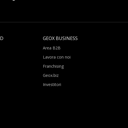
LD
GEOX BUSINESS
Area B2B
Lavora con noi
Franchising
Geox.biz
Investitori