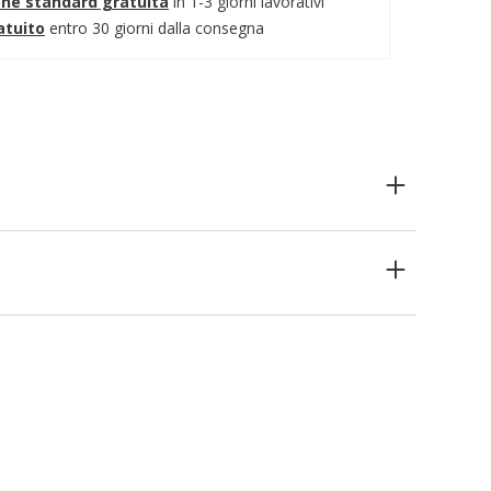
one standard gratuita
in 1-3 giorni lavorativi
atuito
entro 30 giorni dalla consegna