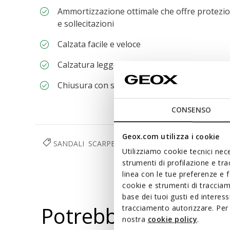
Ammortizzazione ottimale che offre protezio
e sollecitazioni
Calzata facile e veloce
Calzatura leggera; Tomaia non foderata
Chiusura con strap
CONSENSO
Geox.com utilizza i cookie
SANDALI
SCARPE
BAMBINA
Utilizziamo cookie tecnici nece
strumenti di profilazione e tr
linea con le tue preferenze e 
cookie e strumenti di traccia
base dei tuoi gusti ed interes
Potrebbe piacerti a
tracciamento autorizzare. Per 
nostra
cookie policy
.