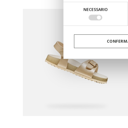
Selezione
NECESSARIO
del
consenso
CONFERMA