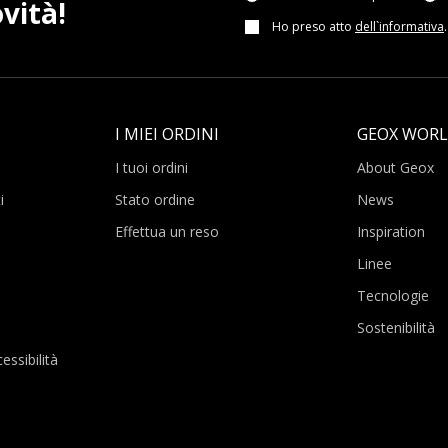
vità!
Ho preso atto
dell`informativa
.
I MIEI ORDINI
GEOX WOR
I tuoi ordini
About Geox
i
Stato ordine
News
Effettua un reso
Inspiration
Linee
Tecnologie
Sostenibilità
essibilità