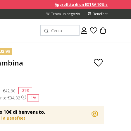
Approfitta di un EXTRA 10% sui prezzi scontati acquistando 2
Trova un negozio
Benefeet
USIVE
Bambina
o:
Price reduced from
€42,90
to
-21%
nte:
€34,32
-1%
o 10€ di benvenuto.
iti a Benefeet