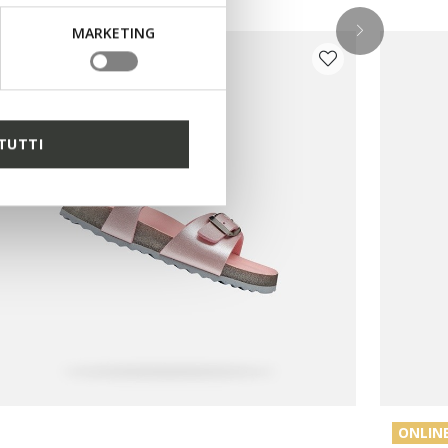
MARKETING
TUTTI
ONLINE