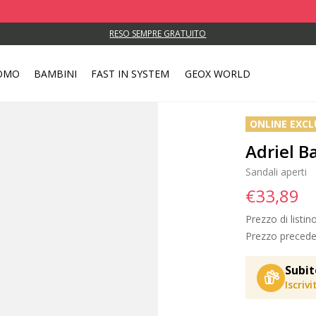
RESO SEMPRE GRATUITO
OMO
BAMBINI
FAST IN SYSTEM
GEOX WORLD
ONLINE EXCL
Adriel 
Sandali aperti
€33,89
Prezzo di listin
Prezzo precede
Subit
Iscriv