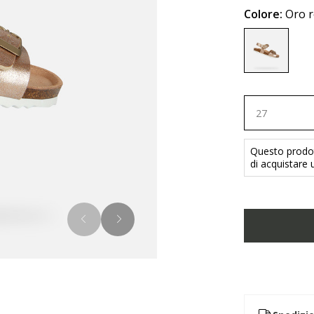
Colore:
Oro 
selected
27
Questo prodott
di acquistare u