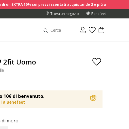
 10% sui prezzi scontati acquistando 2 o più articoli!
Trova un negozio
Benefeet
 2fit Uomo
lle
o 10€ di benvenuto.
iti a Benefeet
 di moro