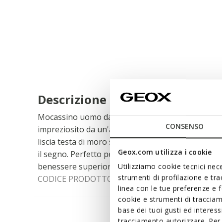
Descrizione
Mocassino uomo dal grip efficace, confortevole e t
CONSENSO
impreziosito da un'allure senza tempo, Moner 2FI
liscia testa di moro semplice da indossare, ma sop
Geox.com utilizza i cookie
il segno. Perfetto per donare un tocco in più a in
benessere superiore anche grazie a un grip effica
Utilizziamo cookie tecnici nece
strumenti di profilazione e tr
CODICE PRODOTTO:
U44Q6D00043C6009
linea con le tue preferenze e 
cookie e strumenti di traccia
base dei tuoi gusti ed interes
tracciamento autorizzare. Per 