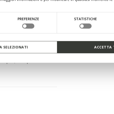
PREFERENZE
STATISTICHE
e al sottopiede interno
ndard Geox.
 SELEZIONATI
ACCETTA 
ù rapida; Sottopiede