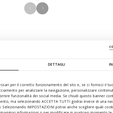
c
Materiali
raspirante. Versatile e
DETTAGLI
IN
T è un mocassino in pelle
Tecnologie
rattutto destinato a lasciare
numerevoli look, assicura un
ce.
ssari per il corretto funzionamento del sito e, se ci fornisci il t
acciamento per analizzare la navigazione, personalizzare contenuti
fornire funzionalità dei social media. Se chiudi questo banner co
mento, ma selezionando ACCETTA TUTTI godrai invece di una nav
si. Selezionando IMPOSTAZIONI potrai anche scegliere quali cooki
maggiori informazioni o per modificare in qualsiasi momento le t