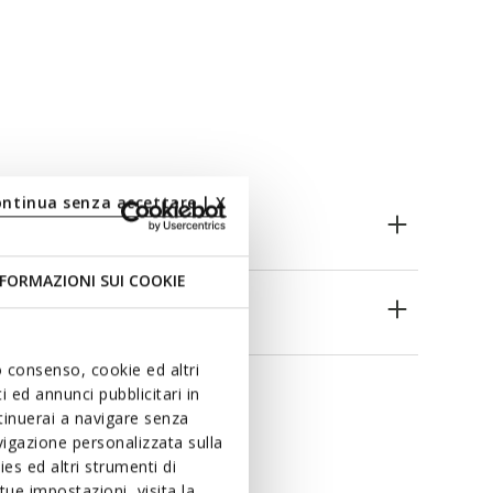
ontinua senza accettare | X
FORMAZIONI SUI COOKIE
uo consenso, cookie ed altri
 ed annunci pubblicitari in
ntinuerai a navigare senza
igazione personalizzata sulla
es ed altri strumenti di
ue impostazioni, visita la