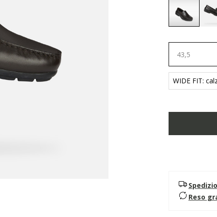
selected
43,5
WIDE FIT: calz
Spedizi
Reso gr