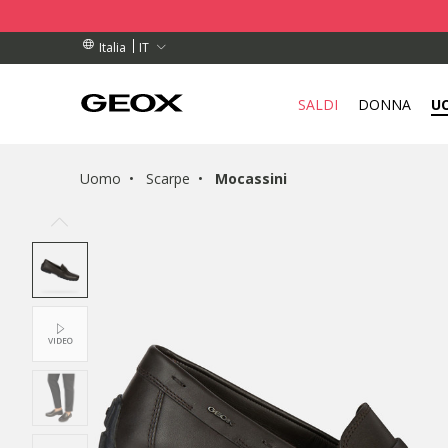
DINI SUPERIORI A 99,00 €
DINI SUPERIORI A 99,00 €
TUITO
IT
Italia
SALDI
DONNA
U
Uomo
Scarpe
Mocassini