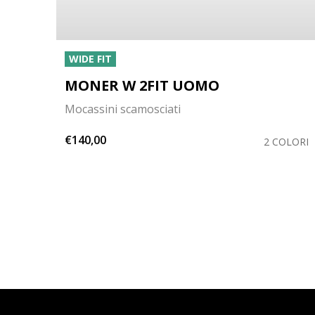
WIDE FIT
MONER W 2FIT UOMO
Mocassini scamosciati
€140,00
OLORI
2 COLORI