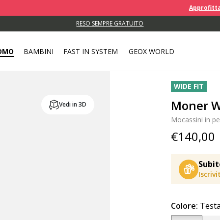
Approfitta di un EXTRA
RITIRA IL TUO ORDINE IN UN PUNTO DI RITIRO VICINO A TE.
OMO
BAMBINI
FAST IN SYSTEM
GEOX WORLD
WIDE FIT
Moner W
Vedi in 3D
Mocassini in pe
€140,00
Subit
Iscriv
Colore:
Testa