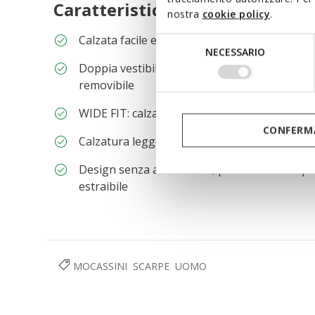
Caratteristiche
nostra
cookie policy
.
Calzata facile e veloce
Selezione
NECESSARIO
del
Doppia vestibilità - regular e wide fit - grazi
consenso
removibile
WIDE FIT: calzata più ampia rispetto allo sta
CONFERMA
Calzatura leggera
Design senza allacciature, per una calzata pi
estraibile
MOCASSINI
SCARPE
UOMO