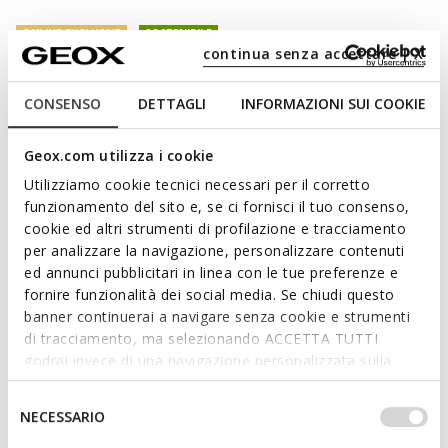
ONLINE EXCLUSIVE
SOSTENIBILE
continua senza accettare | X
Gladwin Uomo
Scarpe stringate in pelle
CONSENSO
DETTAGLI
INFORMAZIONI SUI COOKIE
€68,93
Prezzo di listino:
Price reduced from
€99,90
to
-31%
Geox.com utilizza i cookie
Prezzo precedente:
€69,93
-1%
Utilizziamo cookie tecnici necessari per il corretto
funzionamento del sito e, se ci fornisci il tuo consenso,
Subito 10€ di benvenuto.
cookie ed altri strumenti di profilazione e tracciamento
Iscriviti a Benefeet
per analizzare la navigazione, personalizzare contenuti
ed annunci pubblicitari in linea con le tue preferenze e
fornire funzionalità dei social media. Se chiudi questo
Seleziona Taglia
banner continuerai a navigare senza cookie e strumenti
di tracciamento, ma selezionando ACCETTA TUTTI
godrai invece di una navigazione personalizzata sulla
Questo prodotto è stato spesso reso per taglia grande. Si consiglia di
acquistare una taglia in meno.
base dei tuoi gusti ed interessi. Selezionando
IMPOSTAZIONI potrai anche scegliere quali cookies ed
Selezione
NECESSARIO
altri strumenti di tracciamento autorizzare. Per maggiori
del