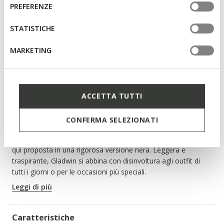
informazioni o per modificare in qualsiasi momento le
consenso
AGGIUNGI AL CARRELLO
PREFERENZE
tue impostazioni, visita la nostra
cookie policy
.
STATISTICHE
TROVA IN NEGOZIO
MARKETING
Spedizione standard gratuita
in 1-3 giorni lavorativi
Reso gratuito
entro 30 giorni dalla consegna
ACCETTA TUTTI
Descrizione
Scarpa uomo dal fascino formale, studiata appositamente
CONFERMA SELEZIONATI
per gli impegni cittadini. Combinazione di comfort e stile
impeccabile, ha una tomaia in pelle liscia dall'allure elegante,
qui proposta in una rigorosa versione nera. Leggera e
traspirante, Gladwin si abbina con disinvoltura agli outfit di
tutti i giorni o per le occasioni più speciali.
CODICE PRODOTTO:
U024WA00043C9999
Leggi di più
Caratteristiche