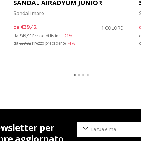
SANDAL AIRADYUM JUNIOR
Sandali mare
da
€39,42
1 COLORE
Price reduced from
to
da
€49,90
Prezzo di listino
-21%
da
€39,92
Prezzo precedente
-1%
newsletter per
pre aggiornato