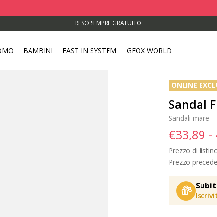
RESO SEMPRE GRATUITO
OMO
BAMBINI
FAST IN SYSTEM
GEOX WORLD
ONLINE EXCL
Sandal F
Sandali mare
€33,89 -
Prezzo di listin
Prezzo precede
Subit
Iscriv