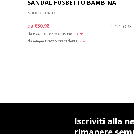
SANDAL FUSBETTO BAMBINA
Sandali mare
da
€30,98
1 COLORE
Price reduced from
to
da
€44,90
Prezzo di listino
-31%
OLORI
da
€31,43
Prezzo precedente
-1%
Iscriviti alla 
rimanere sem