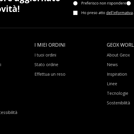
Preferisco non rispondere
vità!
Ho preso atto
dell`informativa
.
I MIEI ORDINI
GEOX WOR
I tuoi ordini
About Geox
i
Stato ordine
News
Effettua un reso
Inspiration
Linee
Tecnologie
Sostenibilità
essibilità