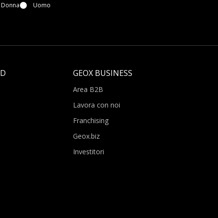
Donna
Uomo
LD
GEOX BUSINESS
Area B2B
Lavora con noi
Franchising
Geox.biz
Investitori