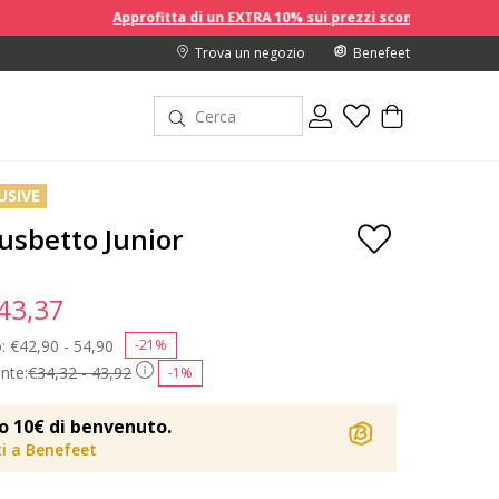
Approfitta di un EXTRA 10% sui prezzi scontati acquistando 2 o più 
Trova un negozio
Benefeet
USIVE
usbetto Junior
 43,37
o:
Price reduced from
€42,90 - 54,90
to
-21%
nte:
€34,32 - 43,92
-1%
o 10€ di benvenuto.
iti a Benefeet