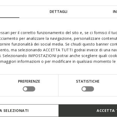
47
da
€31,93
2 COLORI
 reduced from
to
Price reduced from
to
0
Prezzo di listino
-21%
da
€49,90
Prezzo di listino
-36%
DETTAGLI
IN
2
Prezzo precedente
-1%
da
€32,43
Prezzo precedente
-2%
ssari per il corretto funzionamento del sito e, se ci fornisci il t
acciamento per analizzare la navigazione, personalizzare contenuti
fornire funzionalità dei social media. Se chiudi questo banner co
mento, ma selezionando ACCETTA TUTTI godrai invece di una nav
si. Selezionando IMPOSTAZIONI potrai anche scegliere quali cooki
maggiori informazioni o per modificare in qualsiasi momento le t
PREFERENZE
STATISTICHE
ONLINE EXCLUSIVE
 SELEZIONATI
ACCETTA 
L BAMBINA
S. FUSBETTO PRO JUNIOR