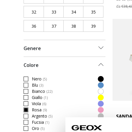
da
€38,4
32
Filtra per Taglia scarpe: 32
33
Filtra per Taglia scarpe: 33
34
Filtra per Taglia scarpe: 34
35
Filtra per Taglia sc
36
Filtra per Taglia scarpe: 36
37
Filtra per Taglia scarpe: 37
38
Filtra per Taglia scarpe: 38
39
Filtra per Taglia sc
Genere
Colore
Nero
(5)
Filtra per Colore: Nero
Blu
(3)
Filtra per Colore: Blu
Bianco
(22)
Filtra per Colore: Bianco
Giallo
(1)
Filtra per Colore: Giallo
Viola
(6)
Filtra per Colore: Viola
Rosa
(9)
selected Filtro applicato per Colore: Rosa
SANDA
Argento
(5)
Filtra per Colore: Argento
Fucsia
(1)
Sandali 
Filtra per Colore: Fucsia
Oro
(5)
Filtra per Colore: Oro