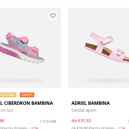
COLORE: ROSA
EXCLUSIVE
LIGHTS
L CIBERDRON BAMBINA
ADRIEL BAMBINA
con luci
Sandali aperti
arpe: 27
88
da
€31,52
1 COLORE
arpe: 31
 reduced from
to
Price reduced from
to
0
Prezzo di listino
-31%
da
€39,90
Prezzo di listino
-21%