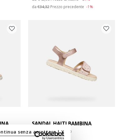
da
€34,32
Prezzo precedente
-1%
INA
SANDAL HAITI BAMBINA
Sandali con strappo
ontinua senza accettare | X