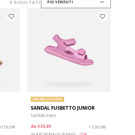
9 RISULTATI
PIÙ VENDUTI
ONLINE EXCLUSIVE
SANDAL FUSBETTO JUNIOR
Sandali mare
da
€33,89
3 COLORI
1 COLORE
Price reduced from
to
da
€42,90
Prezzo di listino
-21%