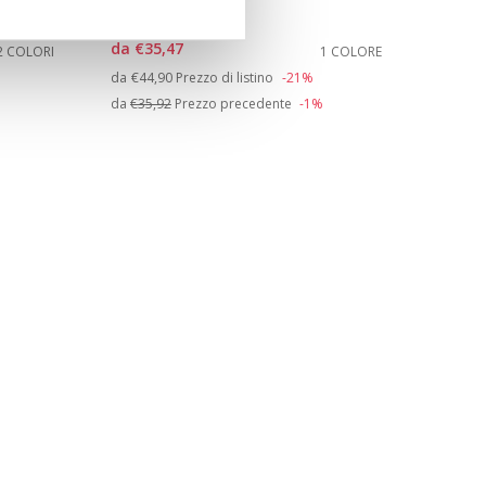
Sandali aperti
da
€35,47
2 COLORI
1 COLORE
Price reduced from
to
da
€44,90
Prezzo di listino
-21%
da
€35,92
Prezzo precedente
-1%