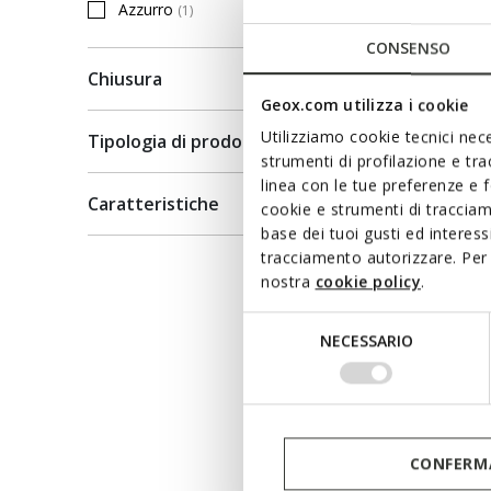
da
€35,
Azzurro
(1)
Filtra per Colore: Azzurro
Price
da
€44,9
CONSENSO
da
€35,9
Chiusura
Geox.com utilizza i cookie
Utilizziamo cookie tecnici nece
Tipologia di prodotto
strumenti di profilazione e tr
linea con le tue preferenze e 
Caratteristiche
cookie e strumenti di traccia
base dei tuoi gusti ed interes
tracciamento autorizzare. Per 
nostra
cookie policy
.
Selezione
NECESSARIO
del
consenso
CONFERMA
ADRIE