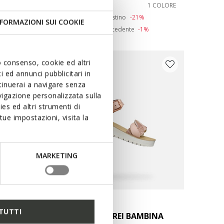
da
€39,42
2 COLORI
1 COLORE
Price reduced from
to
da
€49,90
Prezzo di listino
-21%
FORMAZIONI SUI COOKIE
da
€39,92
Prezzo precedente
-1%
uo consenso, cookie ed altri
 ed annunci pubblicitari in
ntinuerai a navigare senza
igazione personalizzata sulla
es ed altri strumenti di
ue impostazioni, visita la
MARKETING
ONLINE EXCLUSIVE
TUTTI
SANDAL COSTAREI BAMBINA