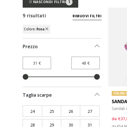
1
NASCONDI FILTRI
9 risultati
RIMUOVI FILTRI
Colore:
Rosa
REMOVE FILTER FILTRO APPLICATO PER 
Prezzo
ONLINE 
Taglia scarpe
SANDA
Sandali 
24
Filtra per Taglia scarpe: 24
25
Filtra per Taglia scarpe: 25
26
Filtra per Taglia scarpe: 26
27
Filtra per Taglia sc
da
€37,
28
Filtra per Taglia scarpe: 28
29
Filtra per Taglia scarpe: 29
30
Filtra per Taglia scarpe: 30
31
Filtra per Taglia sc
Price
da
€54,9