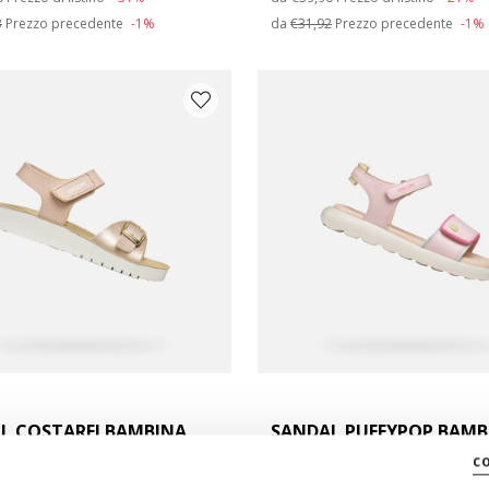
3
Prezzo precedente
-1%
da
€31,92
Prezzo precedente
-1%
arpe: 35
arpe: 39
L COSTAREI BAMBINA
SANDAL PUFFYPOP BAMB
aperti
Sandali con strappo
c