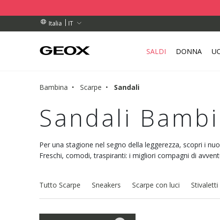
DINI SUPERIORI A 99,00 €
DINI SUPERIORI A 99,00 €
DI RITIRO VICINO A TE.
IT
Italia
SALDI
DONNA
U
Bambina
Scarpe
Sandali
Sandali Bambi
Per una stagione nel segno della leggerezza, scopri i nu
Freschi, comodi, traspiranti: i migliori compagni di avvent
Tutto Scarpe
Sneakers
Scarpe con luci
Stivaletti