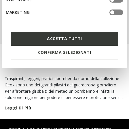
ISCRIVITI A BENEFEET
MARKETING
ACQUISTA BAMBINI
ACCETTA TUTTI
CONFERMA SELEZIONATI
COMPLETA I TUO LOOK QUOTIDIANI CON I
BOMBER GEOX
Traspiranti, leggeri, pratici: i bomber da uomo della collezione
Geox sono uno dei grandi pilastri del guardaroba giornaliero.
Per affrontare gli sbalzi del meteo un bomberino è infatti la
soluzione migliore per godere di benessere e protezione senza
rinunciare allo stile. Nelle mezze stagioni puoi optare per un
Leggi Di Più
bomber corto dallo stile formale per completare gli abbinamenti
di tutti i giorni o per dare il tocco finale ai tuoi business look. Per
creare invece dei perfetti outfit a strati, scegli un bel
gilet da