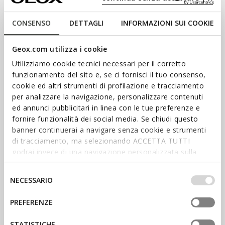
CONSENSO
DETTAGLI
INFORMAZIONI SUI COOKIE
Geox.com utilizza i cookie
Utilizziamo cookie tecnici necessari per il corretto
funzionamento del sito e, se ci fornisci il tuo consenso,
cookie ed altri strumenti di profilazione e tracciamento
per analizzare la navigazione, personalizzare contenuti
ed annunci pubblicitari in linea con le tue preferenze e
fornire funzionalità dei social media. Se chiudi questo
ACQUISTA DONNA
banner continuerai a navigare senza cookie e strumenti
di tracciamento, ma selezionando ACCETTA TUTTI
ACQUISTA UOMO
godrai invece di una navigazione personalizzata sulla
base dei tuoi gusti ed interessi. Selezionando
IMPOSTAZIONI potrai anche scegliere quali cookies ed
Selezione
NECESSARIO
altri strumenti di tracciamento autorizzare. Per maggiori
del
informazioni o per modificare in qualsiasi momento le
consenso
PREFERENZE
tue impostazioni, visita la nostra
cookie policy
.
VANTAGGI, ESPERIENZE E
PREMI SPECIALI TI ASPETTANO
STATISTICHE