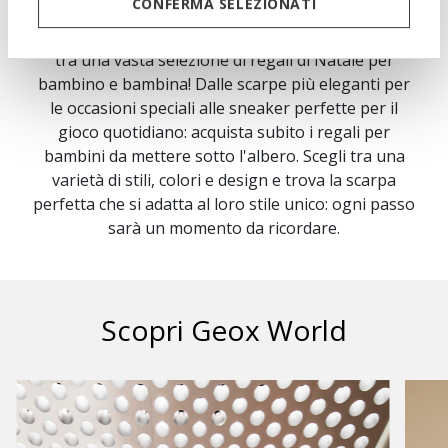
CONFERMA SELEZIONATI
Questo Natale, sorprendi i tuoi bimbi con le scarpe
ideali per accompagnarli nella loro crescita: scegli
tra una vasta selezione di regali di Natale per
bambino e bambina! Dalle scarpe più eleganti per
le occasioni speciali alle sneaker perfette per il
gioco quotidiano: acquista subito i regali per
bambini
da mettere sotto l'albero. Scegli tra una
varietà di stili, colori e design e trova la scarpa
perfetta che si adatta al loro stile unico: ogni passo
sarà un momento da ricordare.
Scopri Geox World