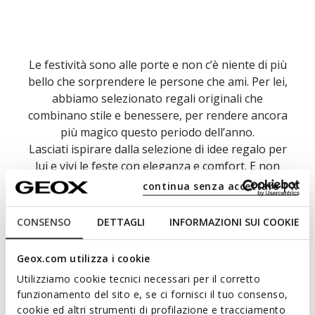
Le festività sono alle porte e non c’è niente di più
bello che sorprendere le persone che ami. Per lei,
abbiamo selezionato regali originali che
combinano stile e benessere, per rendere ancora
più magico questo periodo dell’anno.
Lasciati ispirare dalla selezione di idee regalo per
lui e vivi le feste con eleganza e comfort. E non
dimentichiamoci dei più piccoli! Con le nostre
continua senza accettare | X
calzature, saranno pronti a vivere mille avventure
in tutta comodità, mantenendo i loro piedini al
CONSENSO
DETTAGLI
INFORMAZIONI SUI COOKIE
sicuro e asciutti.
Quest’anno, scegli regali che parlano di amore,
Geox.com utilizza i cookie
cura e attenzione: scopri tutte le nostre proposte!
Utilizziamo cookie tecnici necessari per il corretto
funzionamento del sito e, se ci fornisci il tuo consenso,
cookie ed altri strumenti di profilazione e tracciamento