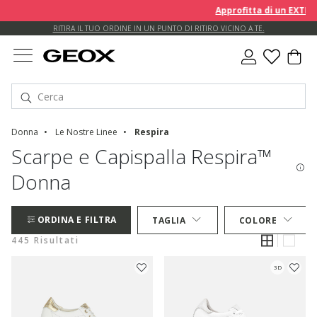
Approfitta di un EXTRA 10%
RITIRA IL TUO ORDINE IN UN PUNTO DI RITIRO VICINO A TE.
Donna
Le Nostre Linee
Respira
Scarpe e Capispalla Respira™
Donna
ORDINA E FILTRA
TAGLIA
COLORE
445 Risultati
3D