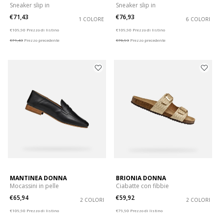
Sneaker slip in
Sneaker slip in
€71,43
€76,93
1 COLORE
6 COLORI
Price reduced from
to
Price reduced from
to
€109,90
Prezzo di listino
€109,90
Prezzo di listino
€71,43
Prezzo precedente
€76,93
Prezzo precedente
MANTINEA DONNA
BRIONIA DONNA
Mocassini in pelle
Ciabatte con fibbie
€65,94
€59,92
2 COLORI
2 COLORI
Price reduced from
to
Price reduced from
to
€109,90
Prezzo di listino
€79,90
Prezzo di listino