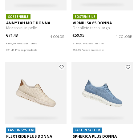
SOSTENIBILE
SOSTENIBILE
ANNYTAH MOC DONNA
VIRNILISA 65 DONNA
Mocassini in pelle
Decollete tacco largo
€71,43
€59,95
4 COLORI
1 COLORE
Price reduced from
to
Price reduced from
to
€109,90
Prezzo di listino
€119,90
Prezzo di listino
€71,43
Prezzo precedente
€59,95
Prezzo precedente
FAST IN SYSTEM
FAST IN SYSTEM
FLEXTRIDE PLUS DONNA
SPHERICA PLUS DONNA