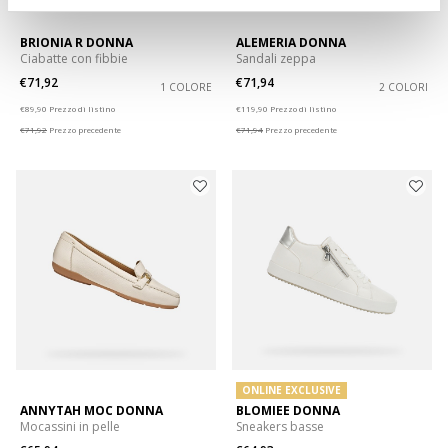
BRIONIA R DONNA
ALEMERIA DONNA
Ciabatte con fibbie
Sandali zeppa
€71,92
€71,94
1 COLORE
2 COLORI
Price reduced from
to
Price reduced from
to
€89,90
Prezzo di listino
€119,90
Prezzo di listino
€71,92
Prezzo precedente
€71,94
Prezzo precedente
ONLINE EXCLUSIVE
ANNYTAH MOC DONNA
BLOMIEE DONNA
Mocassini in pelle
Sneakers basse