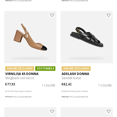
€65,94
Prezzo precedente
€59,92
Prezzo precedente
ONLINE EXCLUSIVE
SOSTENIBILE
ONLINE EXCLUSIVE
VIRNILISA 65 DONNA
ADELASH DONNA
Slingback con tacco
Sandali bassi
€77,93
€82,42
1 COLORE
1 COLORE
Price reduced from
to
Price reduced from
to
€119,90
Prezzo di listino
€109,90
Prezzo di listino
€77,93
Prezzo precedente
€82,42
Prezzo precedente