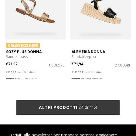
ONLINE EXCLUSIVE
SOZY PLUS DONNA
ALEMERIA DONNA
Sandali bassi
Sandali zeppa
€71,92
€71,94
1 COLORE
2 COLORI
Price reduced from
to
Price reduced from
to
€89,90
Prezzo di listino
€119,90
Prezzo di listino
€71,92
Prezzo precedente
€71,94
Prezzo precedente
ALTRI PRODOTTI
(24 di 445)
Iscriviti alla newsletter per rimanere sempre aggiornato