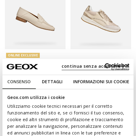
ONLINE EXCLUSIVE
MANTINEA DONNA
BULMYA DONNA
continua senza accettare | X
Mocassini in pelle
Sneakers basse
€54,95
€74,92
2 COLORI
2 COLORI
Price reduced from
to
Price reduced from
to
CONSENSO
DETTAGLI
INFORMAZIONI SUI COOKIE
€109,90
Prezzo di listino
€99,90
Prezzo di listino
€54,95
Prezzo precedente
€74,92
Prezzo precedente
Geox.com utilizza i cookie
Utilizziamo cookie tecnici necessari per il corretto
funzionamento del sito e, se ci fornisci il tuo consenso,
cookie ed altri strumenti di profilazione e tracciamento
per analizzare la navigazione, personalizzare contenuti
ed annunci pubblicitari in linea con le tue preferenze e