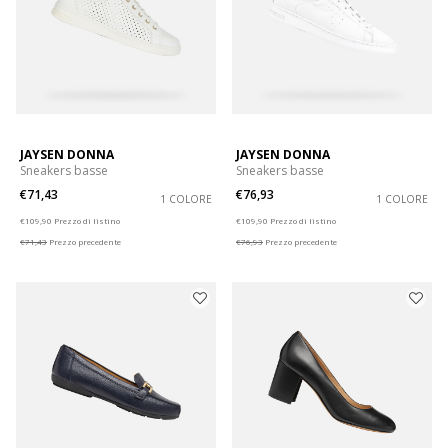
JAYSEN DONNA
JAYSEN DONNA
Sneakers basse
Sneakers basse
€71,43
€76,93
1 COLORE
1 COLORE
Price reduced from
to
Price reduced from
to
€109,90
Prezzo di listino
€109,90
Prezzo di listino
€71,43
Prezzo precedente
€76,93
Prezzo precedente