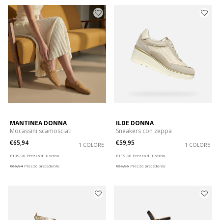
MANTINEA DONNA
ILDE DONNA
Mocassini scamosciati
Sneakers con zeppa
€65,94
€59,95
1 COLORE
1 COLORE
Price reduced from
to
Price reduced from
to
€109,90
Prezzo di listino
€119,90
Prezzo di listino
€65,94
Prezzo precedente
€59,95
Prezzo precedente