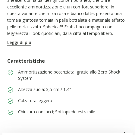
Sneaker donna dal design contemporaneo, che offre
eccellente ammortizzazione e un comfort superiore. In
questa variante che mixa rosa e bianco latte, presenta una
tomaia grintosa tomaia in pelle bottalata e materiale effetto
pelle metallizzata. Spherica™ Ecub-1 accompagna con
leggerezza i look quotidiani, dalla città al tempo libero.
CODICE PRODOTTO:
D65PJD046BNC1S2L
Leggi di più
Caratteristiche
Ammortizzazione potenziata, grazie allo Zero Shock
System
Altezza suola: 3,5 cm / 1,4"
Calzatura leggera
Chiusura con lacci; Sottopiede estraibile