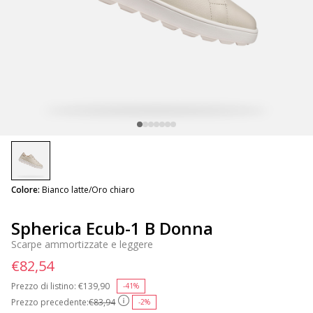
selected
Colore:
Bianco latte/Oro chiaro
Spherica Ecub-1 B Donna
Scarpe ammortizzate e leggere
€82,54
Prezzo di listino:
Price reduced from
€139,90
to
-41%
Prezzo precedente:
€83,94
-2%