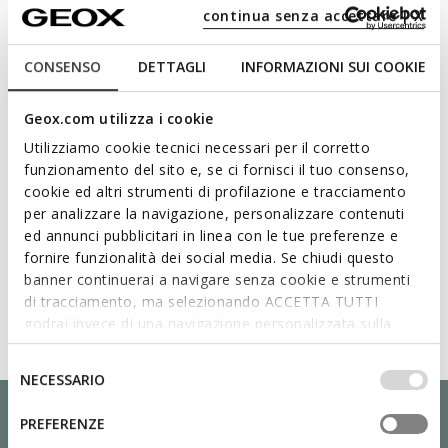
Materiali
continua senza accettare | X
Tecnologie
CONSENSO
DETTAGLI
INFORMAZIONI SUI COOKIE
Geox.com utilizza i cookie
Utilizziamo cookie tecnici necessari per il corretto
funzionamento del sito e, se ci fornisci il tuo consenso,
cookie ed altri strumenti di profilazione e tracciamento
per analizzare la navigazione, personalizzare contenuti
ed annunci pubblicitari in linea con le tue preferenze e
fornire funzionalità dei social media. Se chiudi questo
banner continuerai a navigare senza cookie e strumenti
di tracciamento, ma selezionando ACCETTA TUTTI
godrai invece di una navigazione personalizzata sulla
base dei tuoi gusti ed interessi. Selezionando
IMPOSTAZIONI potrai anche scegliere quali cookies ed
Selezione
NECESSARIO
altri strumenti di tracciamento autorizzare. Per maggiori
del
informazioni o per modificare in qualsiasi momento le
consenso
PREFERENZE
tue impostazioni, visita la nostra
cookie policy
.