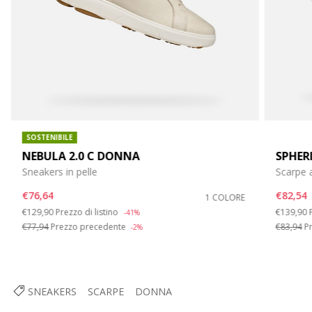
SOSTENIBILE
NEBULA 2.0 C DONNA
SPHER
Sneakers in pelle
Scarpe 
€76,64
€82,54
1 COLORE
Price reduced from
to
Price re
€129,90
Prezzo di listino
€139,90
-41%
€77,94
Prezzo precedente
€83,94
Pr
-2%
SNEAKERS
SCARPE
DONNA