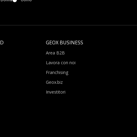
LD
GEOX BUSINESS
Area B2B
Lavora con noi
Franchising
Geox.biz
Investitori