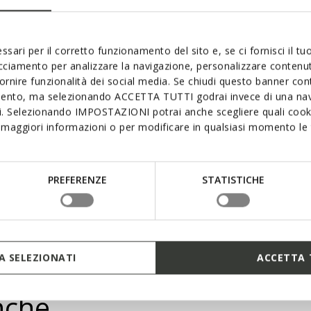
La suola con Zer
comfort a ogni p
con una densità d
ssari per il corretto funzionamento del sito e, se ci fornisci il t
ottimali. Grazie a
distribuita unif
acciamento per analizzare la navigazione, personalizzare contenuti
particolarmente l
fornire funzionalità dei social media. Se chiudi questo banner co
mento, ma selezionando ACCETTA TUTTI godrai invece di una nav
si. Selezionando IMPOSTAZIONI potrai anche scegliere quali cooki
maggiori informazioni o per modificare in qualsiasi momento le t
PREFERENZE
STATISTICHE
 SELEZIONATI
ACCETTA 
nche