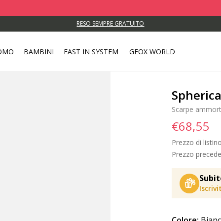
RESO SEMPRE GRATUITO
OMO
BAMBINI
FAST IN SYSTEM
GEOX WORLD
Spherica
Scarpe ammorti
€68,55
Prezzo di listin
Prezzo precede
Subit
Iscriv
Colore:
Bianc