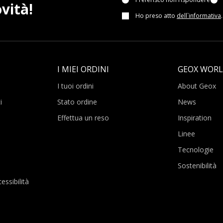
vità!
Ho preso atto
dell`informativa
.
I MIEI ORDINI
GEOX WOR
I tuoi ordini
About Geox
i
Stato ordine
News
Effettua un reso
Inspiration
Linee
Tecnologie
Sostenibilità
essibilità