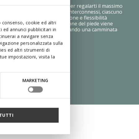
o Shock System è progettata per regalarti il massimo
asso. Composta da due strati interconnessi, ciascuno
iversa, fornisce ammortizzazione e flessibilità
uo consenso, cookie ed altri
i materiali innovativi, la pressione del piede viene
ormemente sul terreno, assicurando una camminata
 ed annunci pubblicitari in
eggera e priva di sforzo.
ntinuerai a navigare senza
igazione personalizzata sulla
es ed altri strumenti di
ue impostazioni, visita la
MARKETING
TUTTI