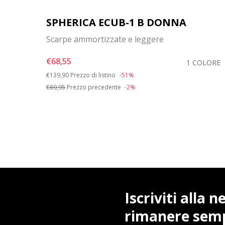
SPHERICA ECUB-1 B DONNA
Scarpe ammortizzate e leggere
€68,55
OLORE
1 COLORE
Price reduced from
to
€139,90
Prezzo di listino
-51%
€69,95
Prezzo precedente
-2%
Iscriviti alla 
rimanere sem