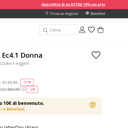
Approfitta di un EXTRA 10% sui prezzi scontati acquistando 2 o 
Trova un negozio
Benefeet
 Ec4.1 Donna
zzate e leggere
o:
Price reduced from
€139,90
to
-51%
nte:
€69,95
-2%
o 10€ di benvenuto.
iti a Benefeet
o latte/Oro chiaro