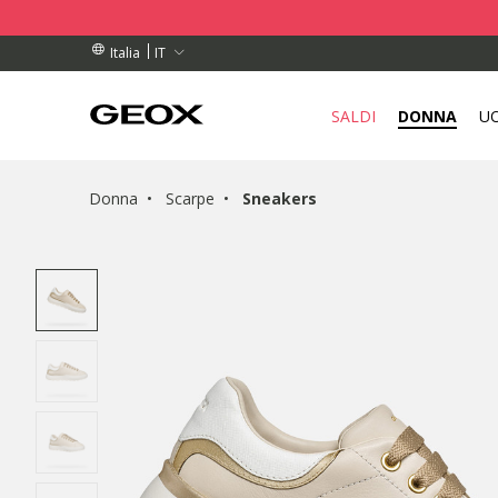
DINI SUPERIORI A 99,00 €
DINI SUPERIORI A 99,00 €
DI RITIRO VICINO A TE.
IT
Italia
SALDI
DONNA
U
Donna
Scarpe
Sneakers