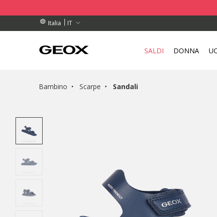
DINI SUPERIORI A 99,00 €
DINI SUPERIORI A 99,00 €
DI RITIRO VICINO A TE.
IT
Italia
SALDI
DONNA
U
Bambino
Scarpe
Sandali