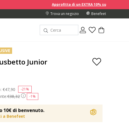
Approfitta di un EXTRA 10% sui prezzi scontati acquistand
Trova un negozio
Benefeet
USIVE
usbetto Junior
o:
Price reduced from
€47,90
to
-21%
nte:
€38,32
-1%
o 10€ di benvenuto.
iti a Benefeet