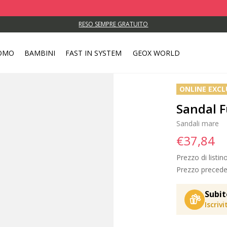
RESO SEMPRE GRATUITO
OMO
BAMBINI
FAST IN SYSTEM
GEOX WORLD
ONLINE EXCL
Sandal F
Sandali mare
€37,84
Prezzo di listin
Prezzo precede
Subit
Iscriv