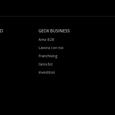
LD
GEOX BUSINESS
Area B2B
Lavora con noi
Franchising
Geox.biz
Investitori