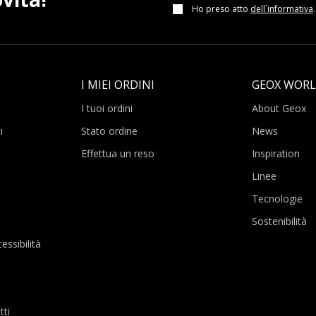
Ho preso atto
dell`informativa
.
I MIEI ORDINI
GEOX WOR
I tuoi ordini
About Geox
i
Stato ordine
News
Effettua un reso
Inspiration
Linee
Tecnologie
Sostenibilità
essibilità
tti