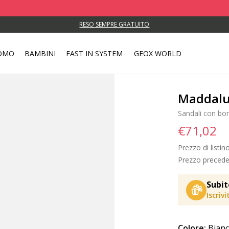
RESO SEMPRE GRATUITO
OMO
BAMBINI
FAST IN SYSTEM
GEOX WORLD
Maddalu
Sandali con bor
€71,02
Prezzo di listin
Prezzo precede
Subit
Iscriv
Colore:
Bianc