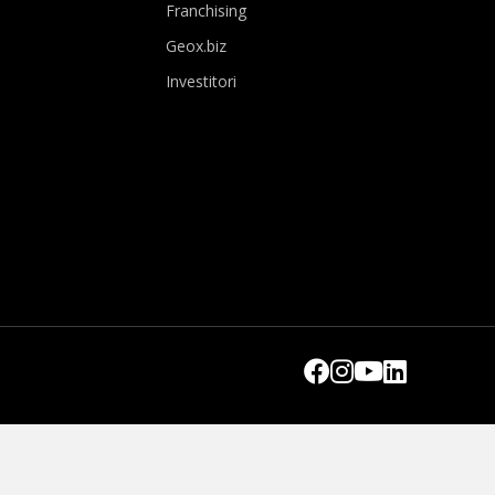
Franchising
Geox.biz
Investitori