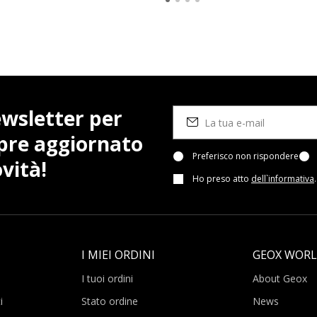
newsletter per
pre aggiornato
Preferisco non rispondere
vità!
Ho preso atto
dell`informativa
.
I MIEI ORDINI
GEOX WOR
I tuoi ordini
About Geox
i
Stato ordine
News