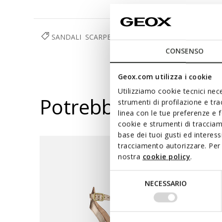
SANDALI
SCARPE
DONNA
CONSENSO
Geox.com utilizza i cookie
Utilizziamo cookie tecnici nece
Potrebbe piacerti a
strumenti di profilazione e tr
linea con le tue preferenze e 
cookie e strumenti di traccia
base dei tuoi gusti ed interes
tracciamento autorizzare. Per 
nostra
cookie policy
.
Selezione
NECESSARIO
del
consenso