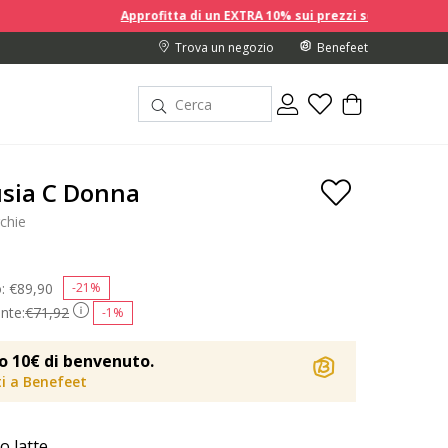
Approfitta di un EXTRA 10% sui prezzi scontati acquistando 2 
Trova un negozio
Benefeet
sia C Donna
chie
o:
Price reduced from
€89,90
to
-21%
nte:
€71,92
-1%
o 10€ di benvenuto.
iti a Benefeet
o latte