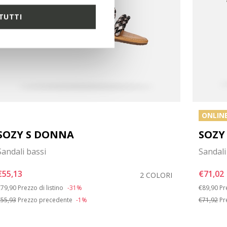
TUTTI
ONLINE
SOZY S DONNA
SOZY
Sandali bassi
Sandali
€55,13
€71,02
2 COLORI
rice reduced from
to
Price red
to
79,90
Prezzo di listino
-31%
€89,90
Pr
55,93
Prezzo precedente
-1%
€71,92
Pr