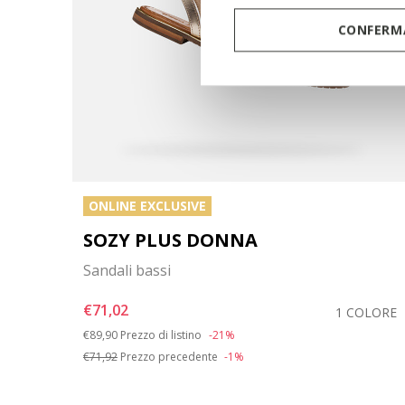
CONFERMA
ONLINE EXCLUSIVE
SOZY PLUS DONNA
Sandali bassi
€71,02
OLORE
1 COLORE
Price reduced from
to
€89,90
Prezzo di listino
-21%
€71,92
Prezzo precedente
-1%