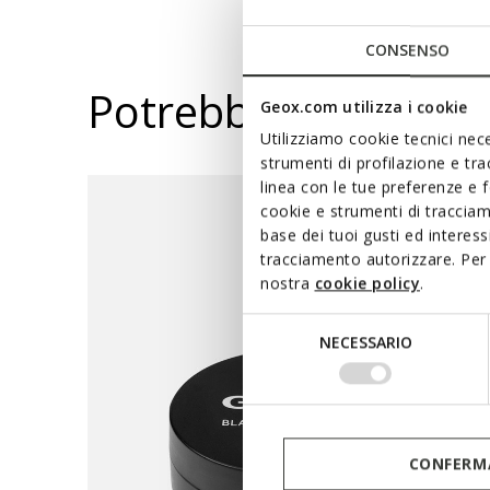
CONSENSO
Potrebbe piacerti a
Geox.com utilizza i cookie
Utilizziamo cookie tecnici nece
strumenti di profilazione e tr
linea con le tue preferenze e 
cookie e strumenti di traccia
base dei tuoi gusti ed interes
tracciamento autorizzare. Per 
nostra
cookie policy
.
Selezione
NECESSARIO
del
consenso
CONFERMA