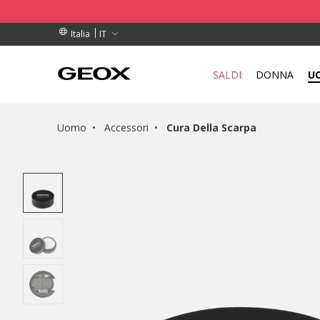
DINI SUPERIORI A 99,00 €
DINI SUPERIORI A 99,00 €
DI RITIRO VICINO A TE.
IT
Italia
SALDI
DONNA
U
Uomo
Accessori
Cura Della Scarpa