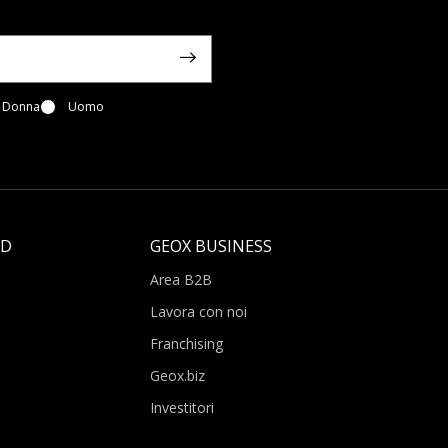
Donna
Uomo
LD
GEOX BUSINESS
Area B2B
Lavora con noi
Franchising
Geox.biz
Investitori