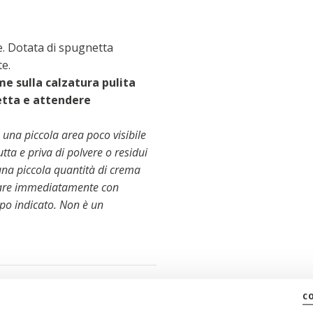
. Dotata di spugnetta
te.
rme sulla calzatura pulita
etta e attendere
 una piccola area poco visibile
utta e priva di polvere o residui
 una piccola quantità di crema
cidare immediatamente con
opo indicato. Non è un
c