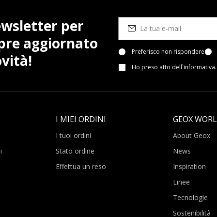
newsletter per
pre aggiornato
Preferisco non rispondere
vità!
Ho preso atto
dell`informativa
.
I MIEI ORDINI
GEOX WOR
I tuoi ordini
About Geox
i
Stato ordine
News
Effettua un reso
Inspiration
Linee
Tecnologie
Sostenibilità