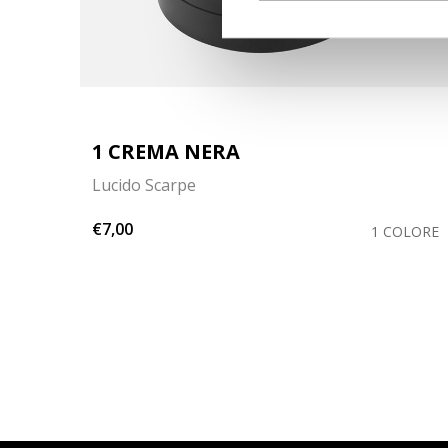
1 CREMA NERA
Lucido Scarpe
€7,00
OLORI
1 COLORE