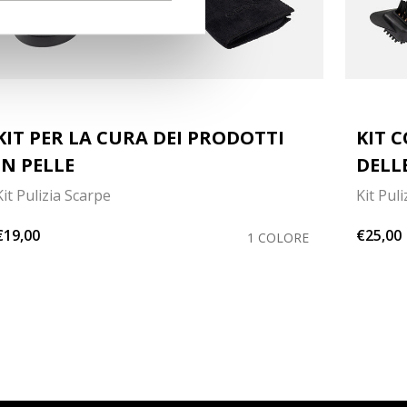
KIT PER LA CURA DEI PRODOTTI
KIT 
IN PELLE
DELL
Kit Pulizia Scarpe
Kit Pul
€19,00
€25,00
1 COLORE