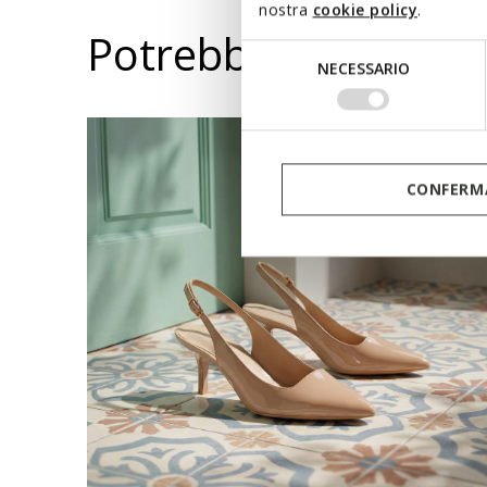
nostra
cookie policy
.
Potrebbe piacerti a
Selezione
NECESSARIO
del
consenso
CONFERMA