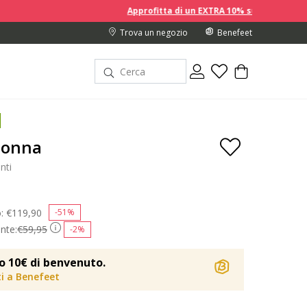
Approfitta di un EXTRA 10% sui prezzi scontati acquistand
Trova un negozio
Benefeet
Donna
nti
o:
Price reduced from
€119,90
to
-51%
nte:
€59,95
-2%
o 10€ di benvenuto.
iti a Benefeet