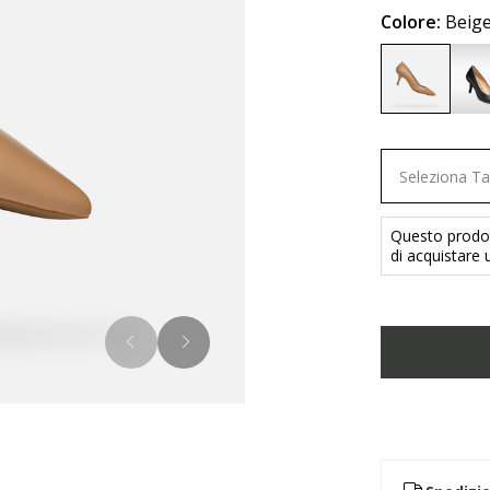
Colore:
Beig
selected
Seleziona Ta
Questo prodott
di acquistare u