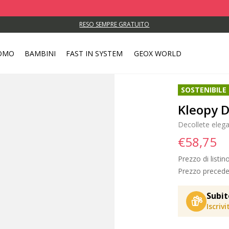
RESO SEMPRE GRATUITO
OMO
BAMBINI
FAST IN SYSTEM
GEOX WORLD
SOSTENIBILE
Kleopy 
Decollete elega
€58,75
Prezzo di listin
Prezzo precede
Subit
Iscriv