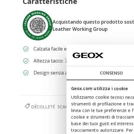
Caratteristiche
Acquistando questo prodotto sostie
Leather Working Group
Calzata facile e veloce
Altezza tacco: 7 cm / 2,8"
Design senza allacciature, per una calzata pi
CONSENSO
Geox.com utilizza i cookie
Utilizziamo cookie tecnici nece
strumenti di profilazione e tr
DÉCOLLETÉ
SCARPE
DONNA
linea con le tue preferenze e 
cookie e strumenti di traccia
base dei tuoi gusti ed interes
tracciamento autorizzare. Per 