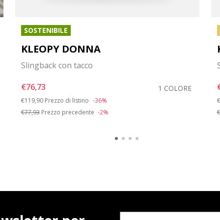
SOSTENIBILE
KLEOPY DONNA
Slingback con tacco
€76,73
1 COLORE
Price reduced from
to
P
€119,90
Prezzo di listino
-36%
€
€77,93
Prezzo precedente
-2%
€