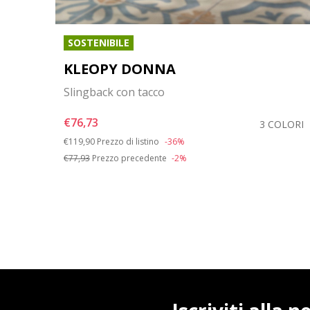
SOSTENIBILE
KLEOPY DONNA
Slingback con tacco
€76,73
OLORI
3 COLORI
Price reduced from
to
€119,90
Prezzo di listino
-36%
€77,93
Prezzo precedente
-2%