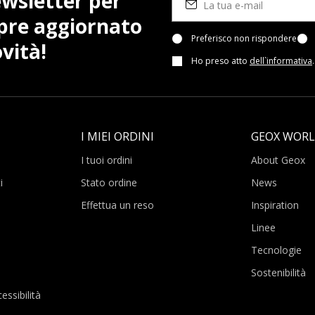
newsletter per
pre aggiornato
Preferisco non rispondere
vità!
Ho preso atto
dell`informativa
.
I MIEI ORDINI
GEOX WOR
I tuoi ordini
About Geox
i
Stato ordine
News
Effettua un reso
Inspiration
Linee
Tecnologie
Sostenibilità
essibilità