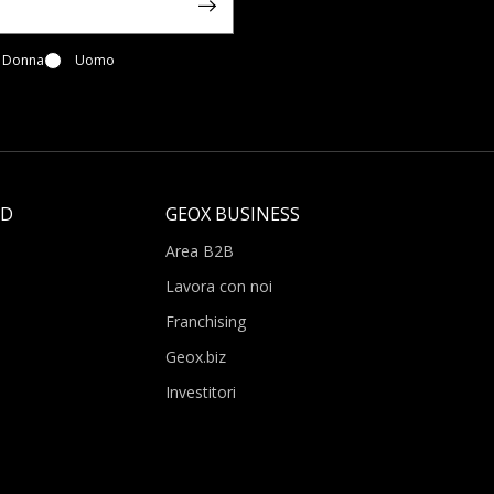
Donna
Uomo
LD
GEOX BUSINESS
Area B2B
Lavora con noi
Franchising
Geox.biz
Investitori