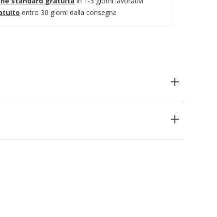
one standard gratuita
in 1-3 giorni lavorativi
atuito
entro 30 giorni dalla consegna