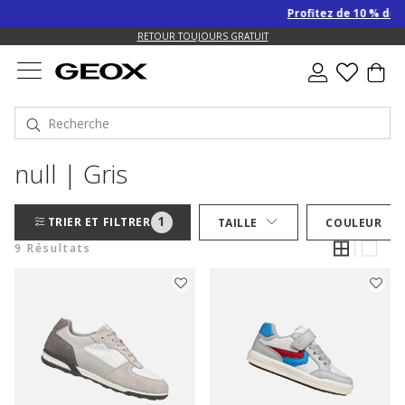
Profitez de 10 % de r
US.
RETOUR TOUJOURS GRATUIT
null | Gris
1
TRIER ET FILTRER
TAILLE
COULEUR
9 Résultats