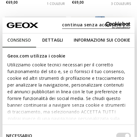
€69,00
€69,00
1 COULEUR
3 COULEURS
continua senza accettare | X
CONSENSO
DETTAGLI
INFORMAZIONI SUI COOKIE
Geox.com utilizza i cookie
Utilizziamo cookie tecnici necessari per il corretto
funzionamento del sito e, se ci fornisci il tuo consenso,
cookie ed altri strumenti di profilazione e tracciamento
DERNIERS PRIX D'ÉTÉ
DERNIERS PRIX D'ÉTÉ
per analizzare la navigazione, personalizzare contenuti
POLO HOMME
SPHERICA HOMME
ed annunci pubblicitari in linea con le tue preferenze e
Polo en coton
Doudoune légère à capuche
fornire funzionalità dei social media. Se chiudi questo
€38,00
€109,00
2 COULEURS
2 COULEURS
banner continuerai a navigare senza cookie e strumenti
di tracciamento, ma selezionando ACCETTA TUTTI
godrai invece di una navigazione personalizzata sulla
base dei tuoi gusti ed interessi. Selezionando
IMPOSTAZIONI potrai anche scegliere quali cookies ed
Selezione
NECESSARIO