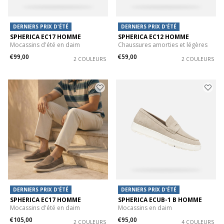
DERNIERS PRIX D'ÉTÉ
DERNIERS PRIX D'ÉTÉ
SPHERICA EC17 HOMME
SPHERICA EC12 HOMME
Mocassins d'été en daim
Chaussures amorties et légères
€99,00
€59,00
2 COULEURS
2 COULEURS
DERNIERS PRIX D'ÉTÉ
DERNIERS PRIX D'ÉTÉ
SPHERICA EC17 HOMME
SPHERICA ECUB-1 B HOMME
Mocassins d'été en daim
Mocassins en daim
€105,00
€95,00
2 COULEURS
4 COULEURS