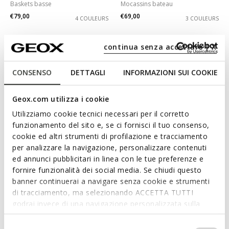
Baskets basse
Mocassins bateau
€79,00
€69,00
4 COULEURS
3 COULEURS
continua senza accettare | X
CONSENSO
DETTAGLI
INFORMAZIONI SUI COOKIE
Geox.com utilizza i cookie
Utilizziamo cookie tecnici necessari per il corretto
funzionamento del sito e, se ci fornisci il tuo consenso,
cookie ed altri strumenti di profilazione e tracciamento
per analizzare la navigazione, personalizzare contenuti
DERNIERS PRIX D'ÉTÉ
DERNIERS PRIX D'ÉTÉ
ed annunci pubblicitari in linea con le tue preferenze e
SPHERICA ECUB-1 B HOMME
SPHERICA ECUB-1 B HOMME
fornire funzionalità dei social media. Se chiudi questo
Mocassins en daim
Mocassins en daim
banner continuerai a navigare senza cookie e strumenti
€75,00
€79,00
4 COULEURS
4 COULEURS
di tracciamento, ma selezionando ACCETTA TUTTI
godrai invece di una navigazione personalizzata sulla
base dei tuoi gusti ed interessi. Selezionando
IMPOSTAZIONI potrai anche scegliere quali cookies ed
Selezione