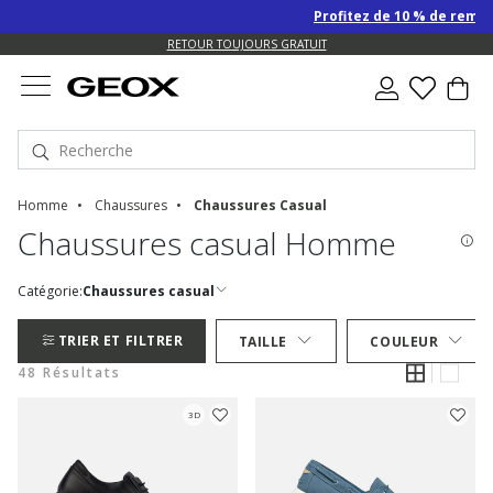
Profitez de 10 % de remise SUP
US.
RETOUR TOUJOURS GRATUIT
Homme
Chaussures
Chaussures Casual
Chaussures casual Homme
Catégorie:
Chaussures casual
TRIER ET FILTRER
TAILLE
COULEUR
48 Résultats
3D