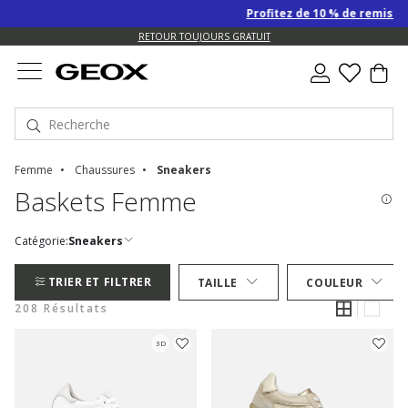
Profitez de 10 % de remise SUPPLÉ
US.
RETOUR TOUJOURS GRATUIT
Femme
Chaussures
Sneakers
Baskets Femme
Catégorie:
Sneakers
TRIER ET FILTRER
TAILLE
COULEUR
208 Résultats
3D