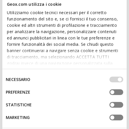
Geox.com utilizza i cookie
Utilizziamo cookie tecnici necessari per il corretto
DERNIERS PRIX D'ÉTÉ
DERNIERS PRIX D'ÉTÉ
funzionamento del sito e, se ci fornisci il tuo consenso,
DYNAMIA FEMME
GXRN-01 FEMME
cookie ed altri strumenti di profilazione e tracciamento
Baskets basse
Baskets en cuir
per analizzare la navigazione, personalizzare contenuti
€69,00
€69,00
1 COULEUR
1 COULEUR
ed annunci pubblicitari in linea con le tue preferenze e
fornire funzionalità dei social media. Se chiudi questo
banner continuerai a navigare senza cookie e strumenti
di tracciamento, ma selezionando ACCETTA TUTTI
godrai invece di una navigazione personalizzata sulla
base dei tuoi gusti ed interessi. Selezionando
IMPOSTAZIONI potrai anche scegliere quali cookies ed
Selezione
NECESSARIO
altri strumenti di tracciamento autorizzare. Per maggiori
del
informazioni o per modificare in qualsiasi momento le
consenso
PREFERENZE
tue impostazioni, visita la nostra
cookie policy
.
STATISTICHE
DERNIERS PRIX D'ÉTÉ
DERNIERS PRIX D'ÉTÉ
MARKETING
DESYA FEMME
SPHERICA EC4.1 FEMME
Baskets basse
Chaussures amorties et légères
€69,00
€69,00