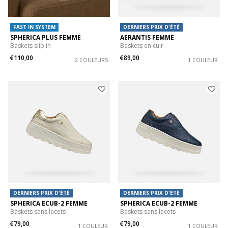
FAST IN SYSTEM
DERNIERS PRIX D'ÉTÉ
SPHERICA PLUS FEMME
AERANTIS FEMME
Baskets slip in
Baskets en cuir
€110,00
€89,00
2 COULEURS
1 COULEUR
DERNIERS PRIX D'ÉTÉ
DERNIERS PRIX D'ÉTÉ
SPHERICA ECUB-2 FEMME
SPHERICA ECUB-2 FEMME
Baskets sans lacets
Baskets sans lacets
€79,00
€79,00
1 COULEUR
1 COULEUR