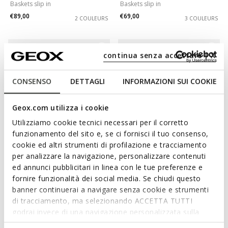
Baskets slip in
Baskets slip in
€89,00
€69,00
2 COULEURS
3 COULEURS
continua senza accettare | X
CONSENSO
DETTAGLI
INFORMAZIONI SUI COOKIE
Geox.com utilizza i cookie
Utilizziamo cookie tecnici necessari per il corretto
funzionamento del sito e, se ci fornisci il tuo consenso,
cookie ed altri strumenti di profilazione e tracciamento
DERNIERS PRIX D'ÉTÉ
DERNIERS PRIX D'ÉTÉ
per analizzare la navigazione, personalizzare contenuti
FLEXTRIDE PLUS FEMME
NEBULA 2.0 PLUS FEMME
ed annunci pubblicitari in linea con le tue preferenze e
Baskets slip in
Baskets slip in
fornire funzionalità dei social media. Se chiudi questo
€75,00
€89,00
2 COULEURS
2 COULEURS
banner continuerai a navigare senza cookie e strumenti
di tracciamento, ma selezionando ACCETTA TUTTI
godrai invece di una navigazione personalizzata sulla
base dei tuoi gusti ed interessi. Selezionando