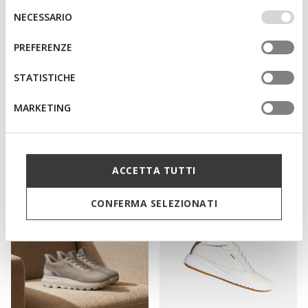
IMPOSTAZIONI potrai anche scegliere quali cookies ed
Selezione
NECESSARIO
altri strumenti di tracciamento autorizzare. Per maggiori
del
informazioni o per modificare in qualsiasi momento le
consenso
PREFERENZE
tue impostazioni, visita la nostra
cookie policy
.
STATISTICHE
MARKETING
DERNIERS PRIX D'ÉTÉ
DERNIERS PRIX D'ÉTÉ
FLEXTRIDE PLUS FEMME
SPHERICA PLUS FEMME
Baskets slip in
Baskets slip in
€69,00
€75,00
1 COULEUR
6 COULEURS
ACCETTA TUTTI
CONFERMA SELEZIONATI