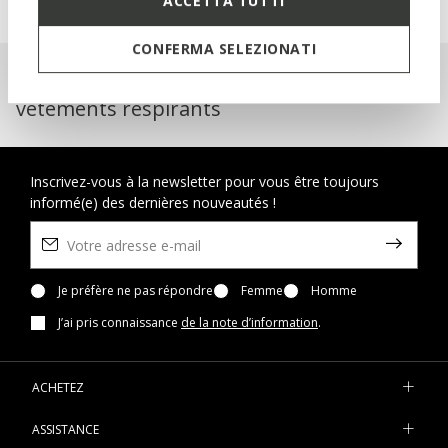
ACCETTA TUTTI
CONFERMA SELEZIONATI
Geox Respira™ : chaussures et
vêtements respirants
Inscrivez-vous à la newsletter pour vous être toujours
informé(e) des dernières nouveautés !
Je préfère ne pas répondre
Femme
Homme
J’ai pris connaissance
de la note d’information
.
ACHETEZ
ASSISTANCE