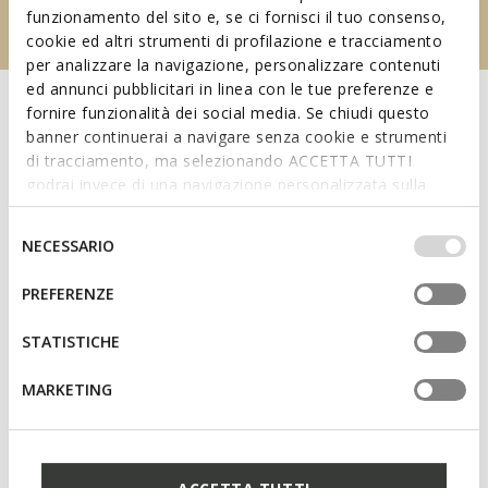
funzionamento del sito e, se ci fornisci il tuo consenso,
cookie ed altri strumenti di profilazione e tracciamento
per analizzare la navigazione, personalizzare contenuti
ed annunci pubblicitari in linea con le tue preferenze e
fornire funzionalità dei social media. Se chiudi questo
banner continuerai a navigare senza cookie e strumenti
di tracciamento, ma selezionando ACCETTA TUTTI
godrai invece di una navigazione personalizzata sulla
base dei tuoi gusti ed interessi. Selezionando
IMPOSTAZIONI potrai anche scegliere quali cookies ed
Selezione
NECESSARIO
altri strumenti di tracciamento autorizzare. Per maggiori
del
informazioni o per modificare in qualsiasi momento le
consenso
PREFERENZE
tue impostazioni, visita la nostra
cookie policy
.
Préparez-vous avec style à l’arrivée de la nouvelle
STATISTICHE
saison : laissez-vous séduire par la nouvelle collection.
MARKETING
NOUVEAUTÉS FEMME
NOUVEAUTÉS HOMME