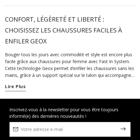
CONFORT, LÉGÈRETÉ ET LIBERTÉ :
CHOISISSEZ LES CHAUSSURES FACILES À
ENFILER GEOX
Bouger tous les jours avec commodité et style est encore plus
facile grâce aux chaussures pour femme avec Fast In System.
Cette technologie Geox permet d’enfiler les chaussures sans les
mains, grâce à un support spécial sur le talon qui accompagne
naturellement le pied. Un système slip in intelligent, conçu pour
Lire Plus
des chaussures Easyon avec un chaussant rapide, pratique et
sans effort. Confortables et respirantes, ces chaussures faciles
à enfiler sont disponibles dans de nombreux modèles et
matières, pour s’adapter à tous les moments de votre journée.
Inscrivez-vous à la newsletter pour vous être toujours
informé(e) des dernières nouveautés !
Il suffit de les enfiler pour sentir immédiatement une grande
sensation de liberté, idéale pour un style de vie actif. En plus des
chaussures avec technologie Fast In System, vous trouverez sur
geox.com une vaste sélection de chaussures faciles à enfiler.