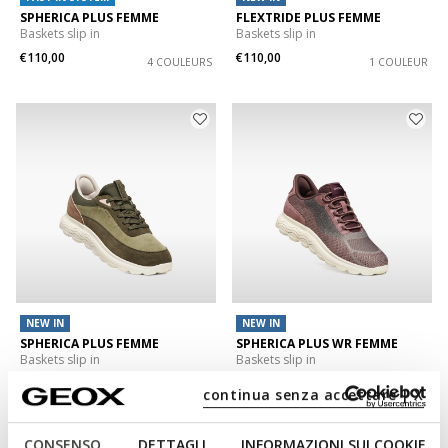
SPHERICA PLUS FEMME
FLEXTRIDE PLUS FEMME
Baskets slip in
Baskets slip in
€110,00
€110,00
4 COULEURS
1 COULEUR
NEW IN
NEW IN
SPHERICA PLUS FEMME
SPHERICA PLUS WR FEMME
Baskets slip in
Baskets slip in
€130,00
€120,00
2 COULEURS
3 COULEURS
continua senza accettare | X
CONSENSO
DETTAGLI
INFORMAZIONI SUI COOKIE