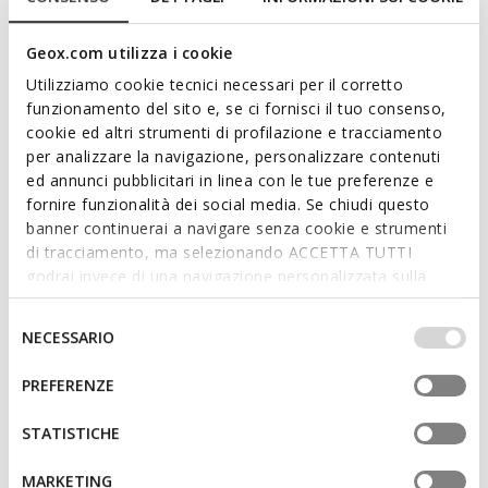
Geox.com utilizza i cookie
Utilizziamo cookie tecnici necessari per il corretto
funzionamento del sito e, se ci fornisci il tuo consenso,
cookie ed altri strumenti di profilazione e tracciamento
per analizzare la navigazione, personalizzare contenuti
ed annunci pubblicitari in linea con le tue preferenze e
fornire funzionalità dei social media. Se chiudi questo
NEW IN
NEW IN
banner continuerai a navigare senza cookie e strumenti
XTORS PLUS FEMME
XTORS PLUS FEMME
di tracciamento, ma selezionando ACCETTA TUTTI
Baskets slip in
Baskets slip in
godrai invece di una navigazione personalizzata sulla
€130,00
€130,00
1 COULEUR
1 COULEUR
base dei tuoi gusti ed interessi. Selezionando
IMPOSTAZIONI potrai anche scegliere quali cookies ed
Selezione
NECESSARIO
altri strumenti di tracciamento autorizzare. Per maggiori
del
informazioni o per modificare in qualsiasi momento le
consenso
PREFERENZE
tue impostazioni, visita la nostra
cookie policy
.
STATISTICHE
MARKETING