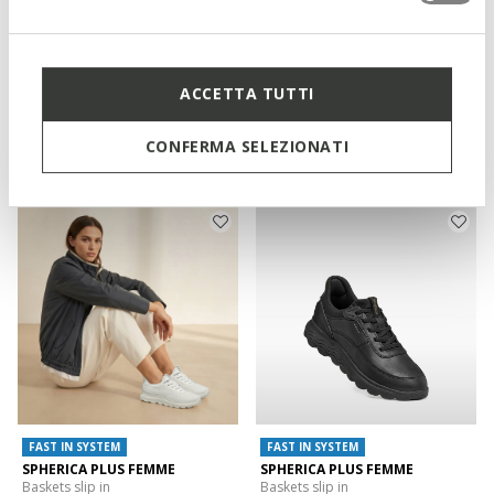
FAST IN SYSTEM
ACCETTA TUTTI
FLEXTRIDE PLUS FEMME
FLEXTRIDE PLUS FEMME
Baskets slip in
Baskets slip in
CONFERMA SELEZIONATI
€110,00
€110,00
1 COULEUR
2 COULEURS
FAST IN SYSTEM
FAST IN SYSTEM
SPHERICA PLUS FEMME
SPHERICA PLUS FEMME
Baskets slip in
Baskets slip in