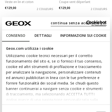
Veste en lin et coton
Coupe-vent déperlant
€129,00
€129,00
2 COULEURS
2 COULEURS
continua senza accettare | X
CONSENSO
DETTAGLI
INFORMAZIONI SUI COOKIE
Geox.com utilizza i cookie
Utilizziamo cookie tecnici necessari per il corretto
funzionamento del sito e, se ci fornisci il tuo consenso,
cookie ed altri strumenti di profilazione e tracciamento
per analizzare la navigazione, personalizzare contenuti
DERNIERS PRIX D'ÉTÉ
DERNIERS PRIX D'ÉTÉ
ed annunci pubblicitari in linea con le tue preferenze e
ANNYA FEMME
SPHERICA FEMME
fornire funzionalità dei social media. Se chiudi questo
Veste de printemps
Imperméable à capuche
banner continuerai a navigare senza cookie e strumenti
€99,00
€109,00
2 COULEURS
2 COULEURS
di tracciamento, ma selezionando ACCETTA TUTTI
godrai invece di una navigazione personalizzata sulla
base dei tuoi gusti ed interessi. Selezionando
IMPOSTAZIONI potrai anche scegliere quali cookies ed
Selezione