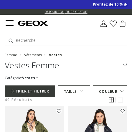
Profitez de 10 % de remise S
US.
EXPÉDITION GRATUITE POUR LES COMMANDES DE PLUS DE 99.00 €
RETOUR TOUJOURS GRATUIT
Femme
Vêtements
Vestes
Vestes Femme
Catégorie:
Vestes
TRIER ET FILTRER
TAILLE
COULEUR
40 Résultats