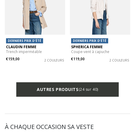
DERNIERS PRIX D'ÉTÉ
DERNIERS PRIX D'ÉTÉ
CLAUDIN FEMME
SPHERICA FEMME
Trench imperméable
Coupe-vent à capuche
€159,00
€119,00
2 COULEURS
2 COULEURS
AUTRES PRODUITS
(24 sur 40)
À CHAQUE OCCASION SA VESTE