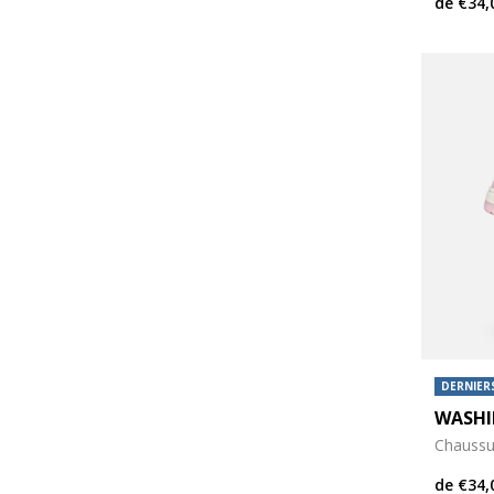
de
€34,
DERNIERS
WASHI
Chaussu
de
€34,