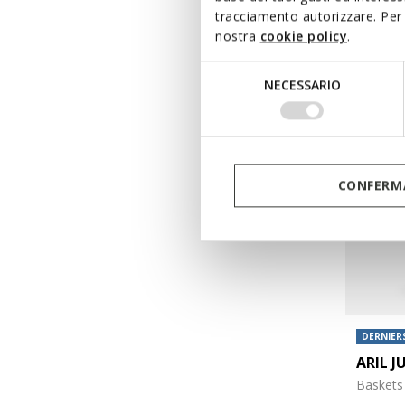
tracciamento autorizzare. Per 
de
€29,
nostra
cookie policy
.
Selezione
NECESSARIO
del
consenso
CONFERMA
DERNIERS
ARIL J
Baskets 