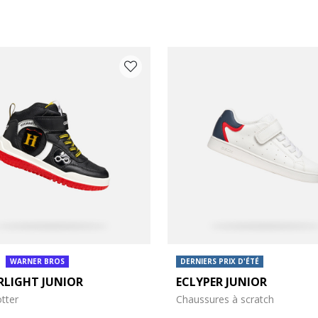
WARNER BROS
DERNIERS PRIX D'ÉTÉ
RLIGHT JUNIOR
ECLYPER JUNIOR
s: 26
 chaussures: 27
tter
Chaussures à scratch