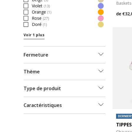
Refine by Couleur: Beige
Baskets
Violet
(13)
Refine by Couleur: Violet
Orange
(1)
de
€32,
Refine by Couleur: Orange
Rose
(27)
Refine by Couleur: Rose
Doré
(1)
Refine by Couleur: Doré
Voir 1 plus
Fermeture
Thème
Type de produit
Caractéristiques
DERNIERS
TIPPES
Chaussu