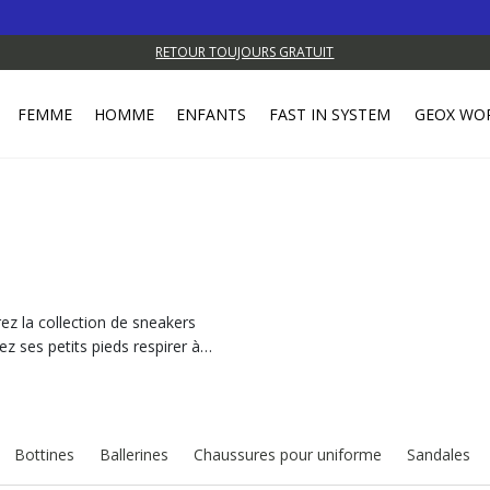
RETOUR TOUJOURS GRATUIT
FEMME
HOMME
ENFANTS
FAST IN SYSTEM
GEOX WO
ez la collection de sneakers
ez ses petits pieds respirer à
Bottines
Ballerines
Chaussures pour uniforme
Sandales