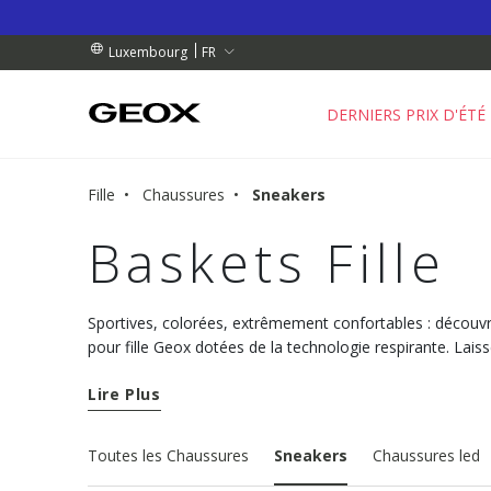
 RETRAIT PROCHE DE CHEZ VOUS.
NDES DE PLUS DE 99.00 €
NDES DE PLUS DE 99.00 €
FR
Luxembourg
DERNIERS PRIX D'ÉTÉ
Fille
Chaussures
Sneakers
Baskets Fille
Sportives, colorées, extrêmement confortables : découvr
pour fille Geox dotées de la technologie respirante. Laiss
chaque pas.
Lire Plus
Toutes les Chaussures
Sneakers
Chaussures led