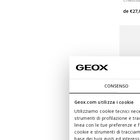
de
€27,
CONSENSO
Geox.com utilizza i cookie
Utilizziamo cookie tecnici nece
strumenti di profilazione e tr
DERNIERS
linea con le tue preferenze e 
ECLYP
cookie e strumenti di traccia
Chaussu
base dei tuoi gusti ed interes