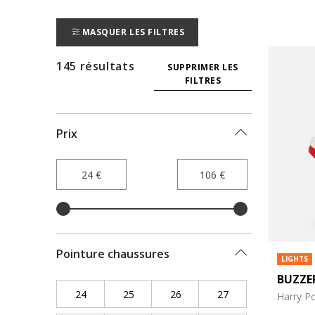
MASQUER LES FILTRES
145 résultats
SUPPRIMER LES
FILTRES
Prix
Pointure chaussures
LIGHTS
BUZZE
24
Refine by Pointure chaussures: 24
25
Refine by Pointure chaussures: 25
26
Refine by Pointure chaussure
27
Refine by Pointure
Harry Po