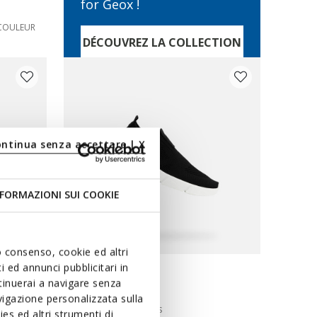
for Geox !
COULEUR
DÉCOUVREZ LA COLLECTION
ontinua senza accettare | X
FORMAZIONI SUI COOKIE
uo consenso, cookie ed altri
 ed annunci pubblicitari in
DERNIERS PRIX D'ÉTÉ
ntinuerai a navigare senza
ARIL JUNIOR
igazione personalizzata sulla
Baskets sans lacets
es ed altri strumenti di