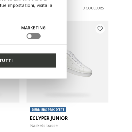
ue impostazioni, visita la
€32,00
COULEURS
3 COULEURS
MARKETING
TUTTI
DERNIERS PRIX D'ÉTÉ
ECLYPER JUNIOR
Baskets basse