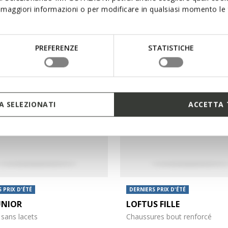
maggiori informazioni o per modificare in qualsiasi momento le t
00
de
€33,00
1 COULEUR
2 
PREFERENZE
STATISTICHE
 SELEZIONATI
ACCETTA 
 PRIX D'ÉTÉ
DERNIERS PRIX D'ÉTÉ
UNIOR
LOFTUS FILLE
sans lacets
Chaussures bout renforcé