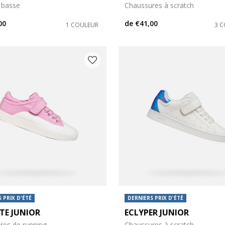
 basse
Chaussures à scratch
00
de
€41,00
1 COULEUR
3 
 PRIX D'ÉTÉ
DERNIERS PRIX D'ÉTÉ
TE JUNIOR
ECLYPER JUNIOR
res de running
Chaussures à scratch