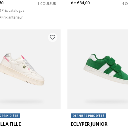
50
de
€34,00
1 COULEUR
4 
s: 30
 chaussures: 31
 reduced from
to
0
Prix catalogue
0
Prix antérieur
s: 34
 chaussures: 35
s: 38
 chaussures: 39
 PRIX D'ÉTÉ
DERNIERS PRIX D'ÉTÉ
LLA FILLE
ECLYPER JUNIOR