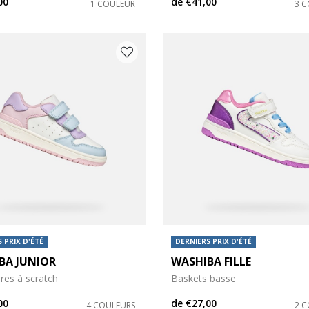
00
de
€41,00
1 COULEUR
3 
 PRIX D'ÉTÉ
DERNIERS PRIX D'ÉTÉ
BA JUNIOR
WASHIBA FILLE
res à scratch
Baskets basse
00
de
€27,00
4 COULEURS
2 