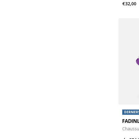
€32,00
DERNIERS
FADINL
Chaussur