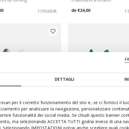
00
de
€24,00
1 COULEUR
1 
c
DETTAGLI
IN
ssari per il corretto funzionamento del sito e, se ci fornisci il t
acciamento per analizzare la navigazione, personalizzare contenuti
 PRIX D'ÉTÉ
DERNIERS PRIX D'ÉTÉ
fornire funzionalità dei social media. Se chiudi questo banner co
ER JUNIOR
TIPPESTE JUNIOR
mento, ma selezionando ACCETTA TUTTI godrai invece di una nav
res à scratch
Chaussures de running
si. Selezionando IMPOSTAZIONI potrai anche scegliere quali cooki