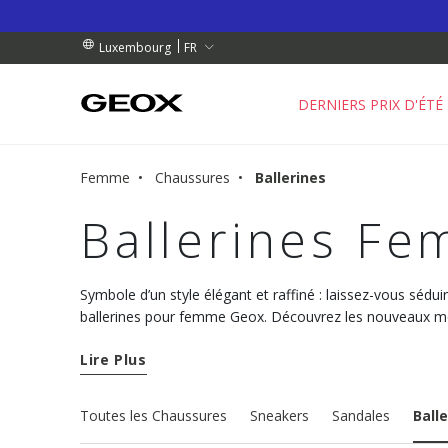
 RETRAIT PROCHE DE CHEZ VOUS.
NDES DE PLUS DE 99.00 €
NDES DE PLUS DE 99.00 €
FR
Luxembourg
DERNIERS PRIX D'ÉTÉ
Femme
Chaussures
Ballerines
Ballerines F
Symbole d’un style élégant et raffiné : laissez-vous séduir
ballerines pour femme Geox. Découvrez les nouveaux mo
confortables et au charme discret.
Lire Plus
Toutes les Chaussures
Sneakers
Sandales
Ball