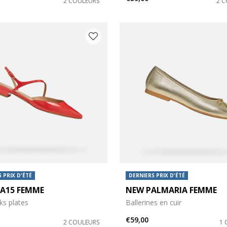
2 COULEURS
2 
 PRIX D'ÉTÉ
DERNIERS PRIX D'ÉTÉ
DA15 FEMME
NEW PALMARIA FEMME
ks plates
Ballerines en cuir
€59,00
2 COULEURS
1 