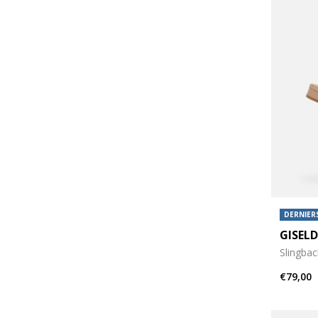
DERNIERS
GISEL
Slingbac
€79,00