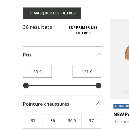
MASQUER LES FILTRES
38 résultats
SUPPRIMER LES
FILTRES
Prix
Pointure chaussures
DERNIERS
NEW P
35
Refine by Pointure chaussures: 35
36
Refine by Pointure chaussures: 36
36,5
Refine by Pointure chaussur
37
Refine by Pointure
Ballerin