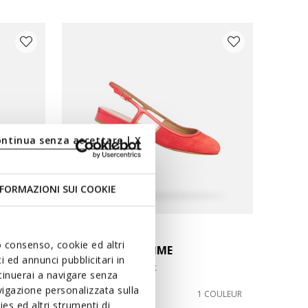
ontinua senza accettare | X
FORMAZIONI SUI COOKIE
DERNIERS PRIX D'ÉTÉ
uo consenso, cookie ed altri
VIRNILISA B FEMME
 ed annunci pubblicitari in
Ballerines slingback
ntinuerai a navigare senza
igazione personalizzata sulla
€69,00
COULEURS
1 COULEUR
es ed altri strumenti di