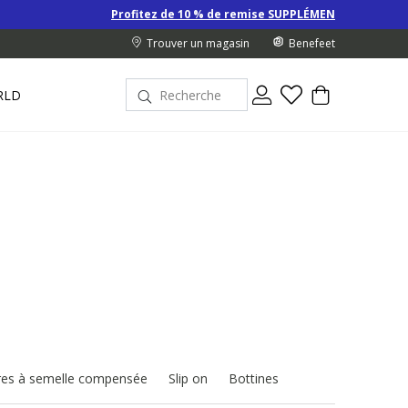
Profitez de 10 % de remise SUPPLÉMENTAIRE sur les Derniers prix d’été
Trouver un magasin
Benefeet
RLD
es à semelle compensée
Slip on
Bottines