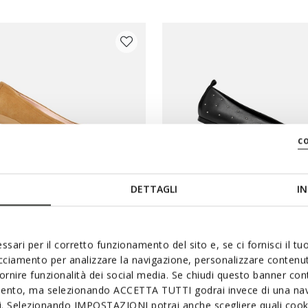
c
DETTAGLI
IN
 PRIX D'ÉTÉ
DERNIERS PRIX D'ÉTÉ
ssari per il corretto funzionamento del sito e, se ci fornisci il t
AH FEMME
MARSILEA FEMME
acciamento per analizzare la navigazione, personalizzare contenuti
es en daim
Ballerines cloutées
fornire funzionalità dei social media. Se chiudi questo banner co
mento, ma selezionando ACCETTA TUTTI godrai invece di una nav
€69,00
1 COULEUR
2 
si. Selezionando IMPOSTAZIONI potrai anche scegliere quali cooki