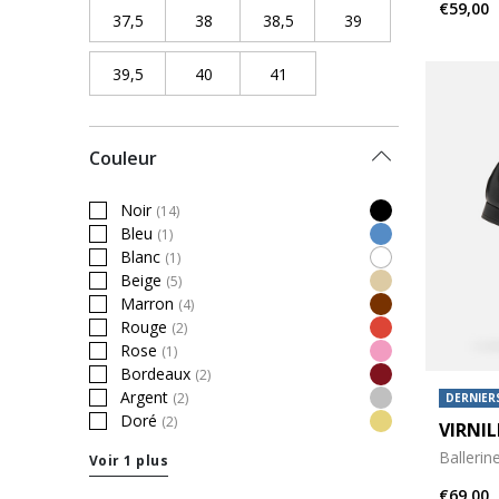
€59,00
37,5
Refine by Pointure chaussures: 37,5
38
Refine by Pointure chaussures: 38
38,5
Refine by Pointure chaussur
39
Refine by Pointure
39,5
Refine by Pointure chaussures: 39,5
40
Refine by Pointure chaussures: 40
41
Refine by Pointure chaussure
Couleur
Noir
(14)
Refine by Couleur: Noir
Bleu
(1)
Refine by Couleur: Bleu
Blanc
(1)
Refine by Couleur: Blanc
Beige
(5)
Refine by Couleur: Beige
Marron
(4)
Refine by Couleur: Marron
Rouge
(2)
Refine by Couleur: Rouge
Rose
(1)
Refine by Couleur: Rose
Bordeaux
(2)
Refine by Couleur: Bordeaux
Argent
(2)
DERNIERS
Refine by Couleur: Argent
Doré
(2)
VIRNIL
Refine by Couleur: Doré
Ballerin
Voir 1 plus
€69,00