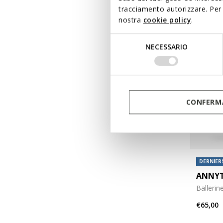
tracciamento autorizzare. Per 
nostra
cookie policy
.
Selezione
NECESSARIO
del
consenso
CONFERMA
DERNIERS
ANNYT
Ballerin
€65,00