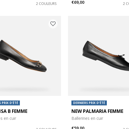
€69,00
2 COULEURS
2 
es: 38,5
 chaussures: 39
s: 41
 PRIX D'ÉTÉ
DERNIERS PRIX D'ÉTÉ
ISA B FEMME
NEW PALMARIA FEMME
es en cuir
Ballerines en cuir
€59,00