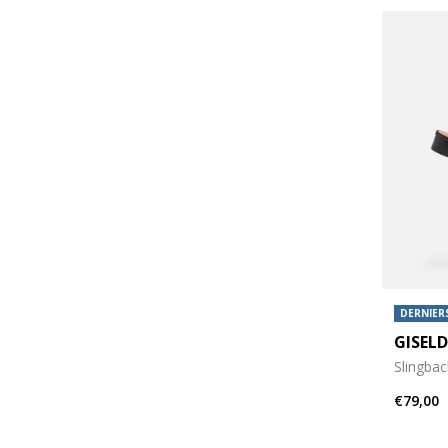
DERNIERS
GISEL
Slingbac
€79,00