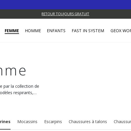
RETOUR TOUJOURS GRATUIT
FEMME
HOMME
ENFANTS
FAST IN SYSTEM
GEOX WO
emme
e par la collection de
dèles respirants,
erines
Mocassins
Escarpins
Chaussures à talons
Chaussur