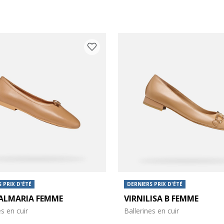
 PRIX D'ÉTÉ
DERNIERS PRIX D'ÉTÉ
ALMARIA FEMME
VIRNILISA B FEMME
es: 36,5
 chaussures: 37
es en cuir
Ballerines en cuir