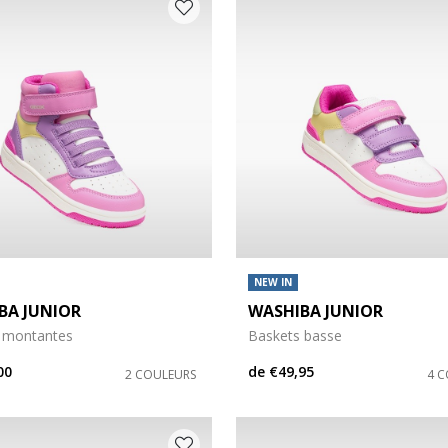
s: 32
 chaussures: 33
s: 36
 chaussures: 37
s: 40
 chaussures: 41
NEW IN
BA JUNIOR
WASHIBA JUNIOR
 montantes
Baskets basse
00
de
€49,95
2 COULEURS
4 