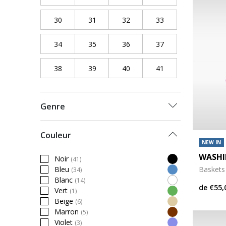
30
Refine by Pointure chaussures: 30
31
Refine by Pointure chaussures: 31
32
Refine by Pointure chaussure
33
Refine by Pointure
34
Refine by Pointure chaussures: 34
35
Refine by Pointure chaussures: 35
36
Refine by Pointure chaussure
37
Refine by Pointure
38
Refine by Pointure chaussures: 38
39
Refine by Pointure chaussures: 39
40
Refine by Pointure chaussure
41
Refine by Pointure
Genre
Couleur
NEW IN
WASHI
Noir
(41)
Refine by Couleur: Noir
Baskets
Bleu
(34)
Refine by Couleur: Bleu
Blanc
(14)
Refine by Couleur: Blanc
de
€55,
Vert
(1)
Refine by Couleur: Vert
Beige
(6)
Refine by Couleur: Beige
Marron
(5)
Refine by Couleur: Marron
Violet
(3)