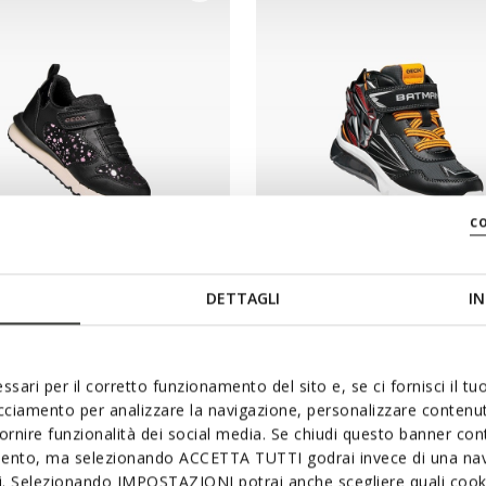
c
NEW IN
DETTAGLI
IN
S FILLE
CIBERDRON GARÇON
res à scratch
Chaussures Batman
00
de
€75,00
2 COULEURS
1 
ssari per il corretto funzionamento del sito e, se ci fornisci il t
acciamento per analizzare la navigazione, personalizzare contenuti
fornire funzionalità dei social media. Se chiudi questo banner co
mento, ma selezionando ACCETTA TUTTI godrai invece di una nav
si. Selezionando IMPOSTAZIONI potrai anche scegliere quali cooki