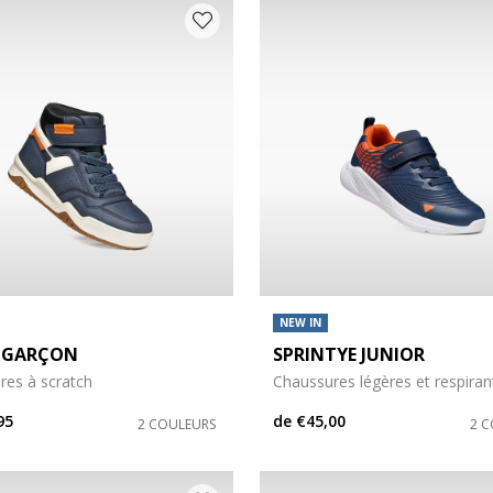
NEW IN
 GARÇON
SPRINTYE JUNIOR
s: 20
 chaussures: 21
res à scratch
Chaussures légères et respiran
95
de
€45,00
2 COULEURS
2 
s: 24
 chaussures: 25
s: 28
 chaussures: 29