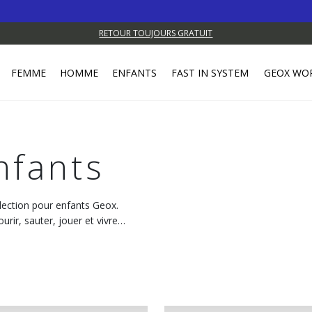
RETOUR TOUJOURS GRATUIT
FEMME
HOMME
ENFANTS
FAST IN SYSTEM
GEOX WO
nfants
lection pour enfants Geox.
ourir, sauter, jouer et vivre