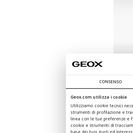
NEW IN
CONSENSO
FASTIC
Chaussu
Geox.com utilizza i cookie
de
€55,
Utilizziamo cookie tecnici nece
strumenti di profilazione e tr
linea con le tue preferenze e 
cookie e strumenti di traccia
base dei tuoi gusti ed interes