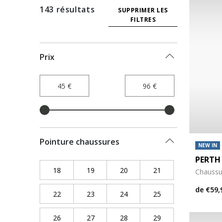
143 résultats
SUPPRIMER LES
FILTRES
Prix
Pointure chaussures
NEW IN
PERTH
18
Refine by Pointure chaussures: 18
19
Refine by Pointure chaussures: 19
20
Refine by Pointure chaussure
21
Refine by Pointure
Chaussu
de
€59,
22
Refine by Pointure chaussures: 22
23
Refine by Pointure chaussures: 23
24
Refine by Pointure chaussure
25
Refine by Pointure
26
Refine by Pointure chaussures: 26
27
Refine by Pointure chaussures: 27
28
Refine by Pointure chaussure
29
Refine by Pointure