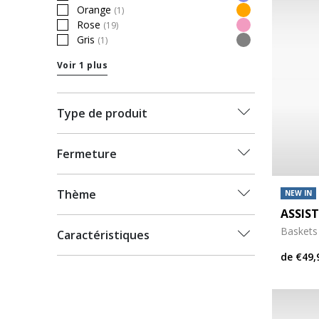
Refine by Couleur: Violet
Orange
(1)
Refine by Couleur: Orange
Rose
(19)
Refine by Couleur: Rose
Gris
(1)
Refine by Couleur: Gris
Voir 1 plus
Type de produit
Fermeture
Thème
NEW IN
ASSIST
Baskets
Caractéristiques
de
€49,