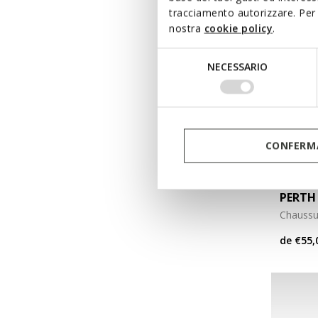
tracciamento autorizzare. Per 
nostra
cookie policy
.
Selezione
NECESSARIO
del
consenso
CONFERMA
NEW IN
PERTH
Chaussu
de
€55,