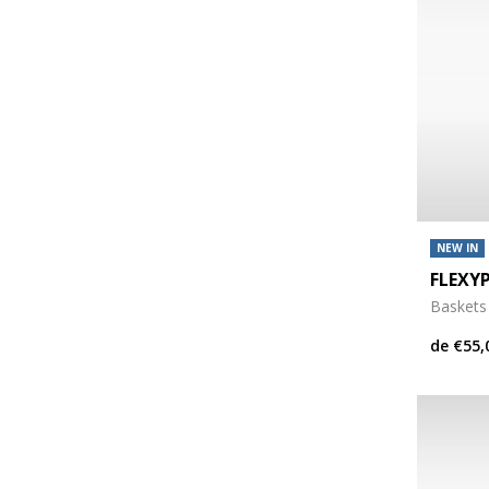
NEW IN
FLEXY
Baskets 
de
€55,