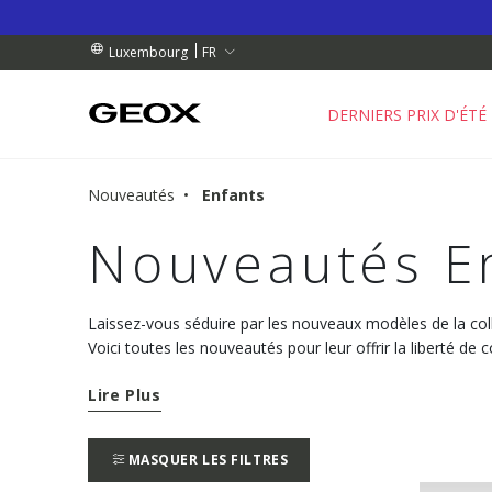
 RETRAIT PROCHE DE CHEZ VOUS.
NDES DE PLUS DE 99.00 €
NDES DE PLUS DE 99.00 €
FR
Luxembourg
DERNIERS PRIX D'ÉTÉ
Nouveautés
Enfants
Nouveautés E
Laissez-vous séduire par les nouveaux modèles de la col
Voici toutes les nouveautés pour leur offrir la liberté de c
chaque moment du quotidien dans un confort absolu.
Lire Plus
MASQUER LES FILTRES