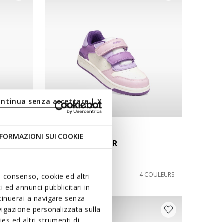
ontinua senza accettare | X
NEW IN
FORMAZIONI SUI COOKIE
WASHIBA JUNIOR
Baskets basse
de
€49,95
COULEUR
4 COULEURS
uo consenso, cookie ed altri
 ed annunci pubblicitari in
ntinuerai a navigare senza
igazione personalizzata sulla
es ed altri strumenti di