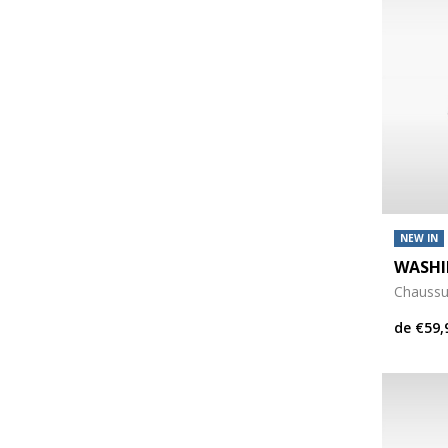
NEW IN
WASHI
Chaussu
de
€59,