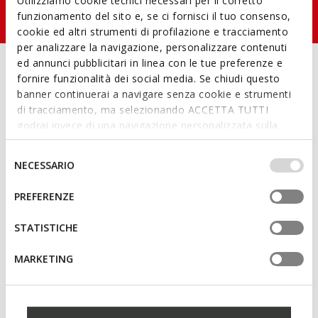
Utilizziamo cookie tecnici necessari per il corretto
funzionamento del sito e, se ci fornisci il tuo consenso,
cookie ed altri strumenti di profilazione e tracciamento
per analizzare la navigazione, personalizzare contenuti
ed annunci pubblicitari in linea con le tue preferenze e
fornire funzionalità dei social media. Se chiudi questo
banner continuerai a navigare senza cookie e strumenti
di tracciamento, ma selezionando ACCETTA TUTTI
godrai invece di una navigazione personalizzata sulla
base dei tuoi gusti ed interessi. Selezionando
IMPOSTAZIONI potrai anche scegliere quali cookies ed
Selezione
NECESSARIO
altri strumenti di tracciamento autorizzare. Per maggiori
del
informazioni o per modificare in qualsiasi momento le
consenso
PREFERENZE
tue impostazioni, visita la nostra
cookie policy
.
STATISTICHE
Now is your chance for an Extra 20% Off the Sale
Collection! Some exclusions apply.
MARKETING
SHOP NOW