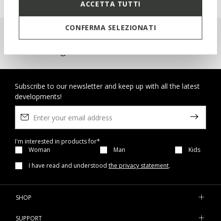
ACCETTA TUTTI
CONFERMA SELEZIONATI
Geox Respira™: breathable footwear
and clothing
Subscribe to our newsletter and keep up with all the latest
developments!
I'm interested in products for*
Woman
Man
Kids
I have read and understood
the privacy statement
.
SHOP
SUPPORT