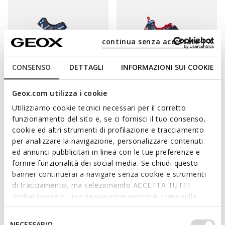
continua senza accettare | X
CONSENSO
DETTAGLI
INFORMAZIONI SUI COOKIE
Geox.com utilizza i cookie
DERNIERS PRIX D'ÉTÉ
DERNIERS PRIX D'ÉTÉ
Utilizziamo cookie tecnici necessari per il corretto
SANDAL CHALKI PETIT GARÇON
LIGHTYLOO PETIT GARÇON
Sandalias Spider-Man
Baskets lumineuses Spider-Man
funzionamento del sito e, se ci fornisci il tuo consenso,
€39,00
cookie ed altri strumenti di profilazione e tracciamento
de
€34,00
1 COULEUR
1 COULEUR
per analizzare la navigazione, personalizzare contenuti
ed annunci pubblicitari in linea con le tue preferenze e
fornire funzionalità dei social media. Se chiudi questo
banner continuerai a navigare senza cookie e strumenti
COULEUR ET DIVERTISSEMENT ASSURÉS
di tracciamento, ma selezionando ACCETTA TUTTI
godrai invece di una navigazione personalizzata sulla
AVEC LES CHAUSSURES MARVEL
base dei tuoi gusti ed interessi. Selezionando
IMPOSTAZIONI potrai anche scegliere quali cookies ed
Selezione
NECESSARIO
Vous recherchez les
chaussures premiers pas bébé garçon