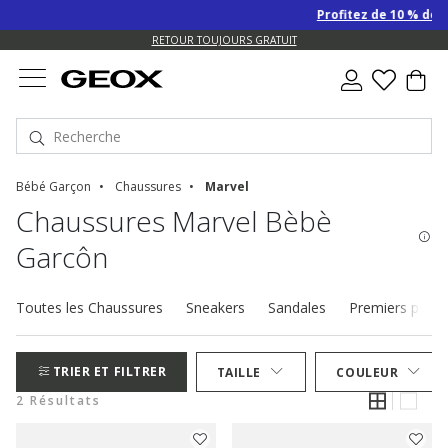
Profitez de 10 % de r
US.
RETOUR TOUJOURS GRATUIT
Bébé Garçon
Chaussures
Marvel
Chaussures Marvel Bèbè
Garcôn
Toutes les Chaussures
Sneakers
Sandales
Premiers pas
TRIER ET FILTRER
TAILLE
COULEUR
2 Résultats