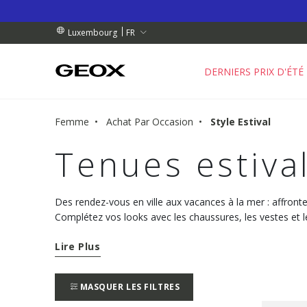
 RETRAIT PROCHE DE CHEZ VOUS.
NDES DE PLUS DE 99.00 €
NDES DE PLUS DE 99.00 €
FR
Luxembourg
DERNIERS PRIX D'ÉTÉ
Femme
Achat Par Occasion
Style Estival
Tenues estiv
Des rendez-vous en ville aux vacances à la mer : affrontez
Complétez vos looks avec les chaussures, les vestes et l
collection Geox.
Lire Plus
MASQUER LES FILTRES