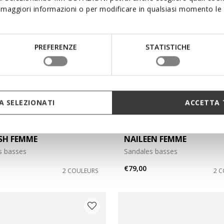
maggiori informazioni o per modificare in qualsiasi momento le t
PREFERENZE
STATISTICHE
 SELEZIONATI
ACCETTA 
 PRIX D'ÉTÉ
DERNIERS PRIX D'ÉTÉ
SH FEMME
NAILEEN FEMME
s basses
Sandales basses
€79,00
2 COULEURS
2 