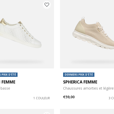
 PRIX D'ÉTÉ
DERNIERS PRIX D'ÉTÉ
N FEMME
SPHERICA FEMME
es: 36,5
 chaussures: 37
 basse
Chaussures amorties et légère
€59,00
1 COULEUR
3 
es: 38,5
 chaussures: 39
s: 41
 chaussures: 42