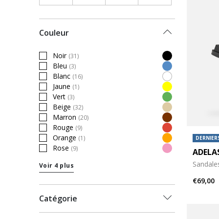
Couleur
Noir
(31)
Refine by Couleur: Noir
Bleu
(3)
Refine by Couleur: Bleu
Blanc
(16)
Refine by Couleur: Blanc
Jaune
(1)
Refine by Couleur: Jaune
Vert
(3)
Refine by Couleur: Vert
Beige
(32)
Refine by Couleur: Beige
Marron
(20)
Refine by Couleur: Marron
Rouge
(9)
Refine by Couleur: Rouge
Orange
(1)
DERNIERS
Refine by Couleur: Orange
Rose
(9)
ADELA
Refine by Couleur: Rose
Sandale
Voir 4 plus
€69,00
Catégorie