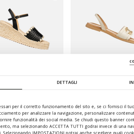
c
 PRIX D'ÉTÉ
DERNIERS PRIX D'ÉTÉ
DETTAGLI
IN
RIA FEMME
NAILEEN FEMME
s compensées
Sandales basses
€79,00
2 COULEURS
2 
ssari per il corretto funzionamento del sito e, se ci fornisci il t
acciamento per analizzare la navigazione, personalizzare contenuti
fornire funzionalità dei social media. Se chiudi questo banner co
mento, ma selezionando ACCETTA TUTTI godrai invece di una nav
si. Selezionando IMPOSTAZIONI potrai anche scegliere quali cooki