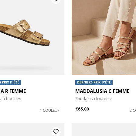
 PRIX D'ÉTÉ
DERNIERS PRIX D'ÉTÉ
IA R FEMME
MADDALUSIA C FEMME
s à boucles
Sandales cloutées
€65,00
1 COULEUR
2 