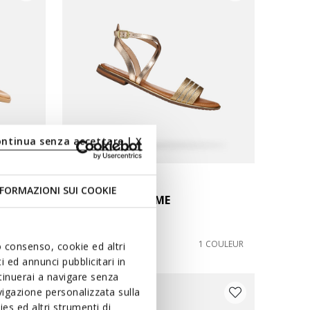
ontinua senza accettare | X
DERNIERS PRIX D'ÉTÉ
FORMAZIONI SUI COOKIE
SOZY PLUS FEMME
Sandales basses
€65,00
COULEURS
1 COULEUR
uo consenso, cookie ed altri
 ed annunci pubblicitari in
ntinuerai a navigare senza
igazione personalizzata sulla
es ed altri strumenti di