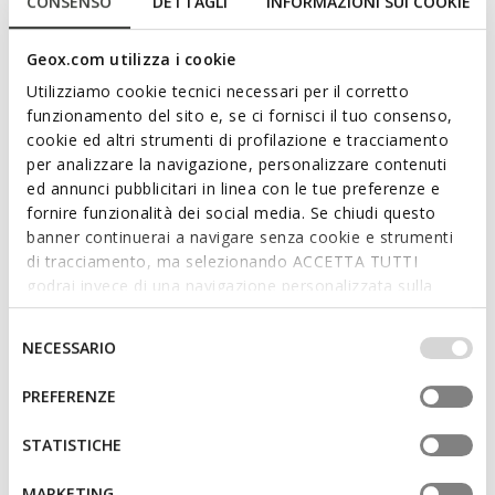
CONSENSO
DETTAGLI
INFORMAZIONI SUI COOKIE
chaque pas. Dans cette version taupe, elle présente une
empeigne en tissu et en matière effet nubuck au style
Geox.com utilizza i cookie
contemporain. Flextride Zero complète les looks urbains
quotidiens avec une touche sportive.
Utilizziamo cookie tecnici necessari per il corretto
CODE PRODUIT:
U651JB011EKC1018
funzionamento del sito e, se ci fornisci il tuo consenso,
cookie ed altri strumenti di profilazione e tracciamento
per analizzare la navigazione, personalizzare contenuti
Caractéristiques
ed annunci pubblicitari in linea con le tue preferenze e
fornire funzionalità dei social media. Se chiudi questo
Amorti optimal qui offre protection et absorption des
banner continuerai a navigare senza cookie e strumenti
impacts et des sollicitations
di tracciamento, ma selezionando ACCETTA TUTTI
godrai invece di una navigazione personalizzata sulla
Flexibilité et élasticité grâce à l’Active Flexibility System
base dei tuoi gusti ed interessi. Selezionando
Chaussures légères
IMPOSTAZIONI potrai anche scegliere quali cookies ed
Selezione
NECESSARIO
altri strumenti di tracciamento autorizzare. Per maggiori
del
Fermeture à lacets; Semelle intérieure amovible
informazioni o per modificare in qualsiasi momento le
consenso
PREFERENZE
tue impostazioni, visita la nostra
cookie policy
.
STATISTICHE
Matériaux
MARKETING