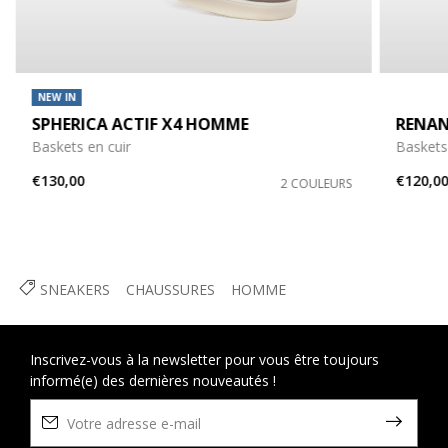
NEW IN
SPHERICA ACTIF X4 HOMME
RENA
Baskets en cuir
Baskets
€130,00
€120,0
2 COULEURS
SNEAKERS
CHAUSSURES
HOMME
Inscrivez-vous à la newsletter pour vous être toujours
informé(e) des dernières nouveautés !