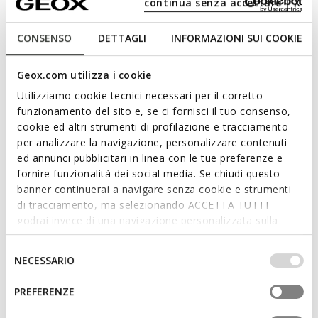
continua senza accettare | X
Pour Lui:
CONSENSO
DETTAGLI
INFORMAZIONI SUI COOKIE
Geox.com utilizza i cookie
Utilizziamo cookie tecnici necessari per il corretto
funzionamento del sito e, se ci fornisci il tuo consenso,
cookie ed altri strumenti di profilazione e tracciamento
per analizzare la navigazione, personalizzare contenuti
ed annunci pubblicitari in linea con le tue preferenze e
fornire funzionalità dei social media. Se chiudi questo
banner continuerai a navigare senza cookie e strumenti
di tracciamento, ma selezionando ACCETTA TUTTI
VENTILATION ACTIVE
VENTILATION ACTIVE
godrai invece di una navigazione personalizzata sulla
CLIMASANDAL 1.0 HOMME
CLIMASANDAL 1.0 HOMME
base dei tuoi gusti ed interessi. Selezionando
Sandales anatomiques
Sandales anatomiques
IMPOSTAZIONI potrai anche scegliere quali cookies ed
Selezione
€99,95
€99,95
1 COULEUR
2 COULEURS
NECESSARIO
altri strumenti di tracciamento autorizzare. Per maggiori
del
informazioni o per modificare in qualsiasi momento le
consenso
PREFERENZE
tue impostazioni, visita la nostra
cookie policy
.