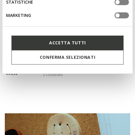
STATISTICHE
MARKETING
ACCETTA TUTTI
VENTILATION ACTIVE
CONFERMA SELEZIONATI
CLIMASANDAL 1.0 HOMME
Sandales anatomiques
€99,95
2 COULEURS