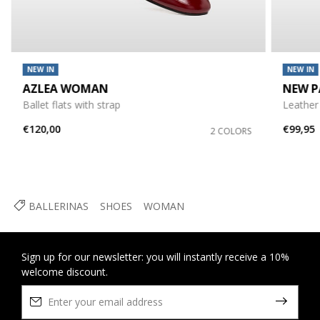
NEW IN
NEW IN
AZLEA WOMAN
NEW 
Ballet flats with strap
Leather 
€120,00
€99,95
2 COLORS
BALLERINAS
SHOES
WOMAN
Sign up for our newsletter: you will instantly receive a 10%
welcome discount.