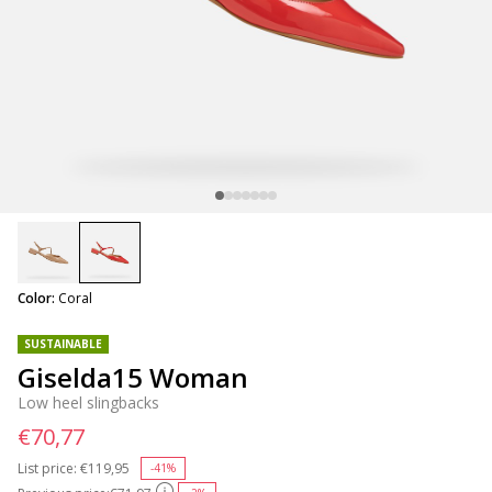
selected
Color:
Coral
SUSTAINABLE
Giselda15 Woman
Low heel slingbacks
€70,77
List price:
Price reduced from
€119,95
to
-41%