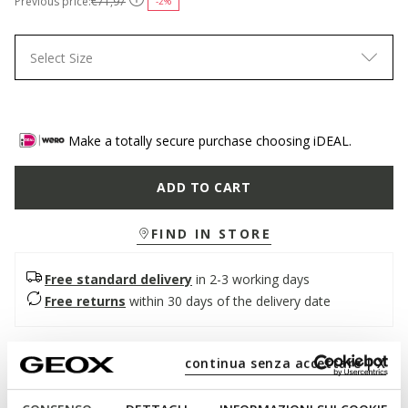
Previous price:
€71,97
-2%
Select Size
Make a totally secure purchase choosing iDEAL.
ADD TO CART
FIND IN STORE
Free standard delivery
in 2-3 working days
Free returns
within 30 days of the delivery date
Description
continua senza accettare | X
Women's slingback ballerina flats with a contemporary design