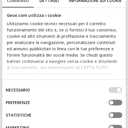
CONSENSO
DETTAGLI
INFORMAZIONI SUI COOKIE
and refined charm. In this vibrant coral version, they feature a
patent leather upper with clean, modern lines. Breathable and
comfortable, Giselda 15 combines comfort and style for just
Geox.com utilizza i cookie
the right formal look.
Utilizziamo cookie tecnici necessari per il corretto
ITEM CODE:
D65YUB00066C7008
funzionamento del sito e, se ci fornisci il tuo consenso,
cookie ed altri strumenti di profilazione e tracciamento
per analizzare la navigazione, personalizzare contenuti
Features
ed annunci pubblicitari in linea con le tue preferenze e
fornire funzionalità dei social media. Se chiudi questo
By purchasing this product, you are
banner continuerai a navigare senza cookie e strumenti
supporting Leather Working Group certified
di tracciamento, ma selezionando ACCETTA TUTTI
tanneries
godrai invece di una navigazione personalizzata sulla
base dei tuoi gusti ed interessi. Selezionando
Thickness of sole: 2 cm / 0,8"
IMPOSTAZIONI potrai anche scegliere quali cookies ed
Selezione
NECESSARIO
altri strumenti di tracciamento autorizzare. Per maggiori
del
Buckle on the strap to adjust the fit
informazioni o per modificare in qualsiasi momento le
consenso
PREFERENZE
tue impostazioni, visita la nostra
cookie policy
.
STATISTICHE
Materials
MARKETING