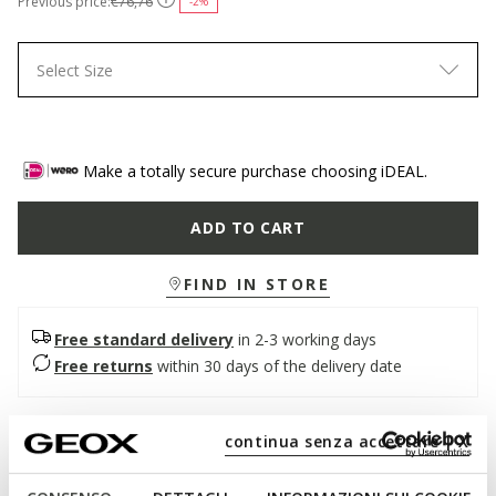
Previous price:
€76,76
-2%
Select Size
Make a totally secure purchase choosing iDEAL.
ADD TO CART
FIND IN STORE
Free standard delivery
in 2-3 working days
Free returns
within 30 days of the delivery date
Description
continua senza accettare | X
Women's slingback ballerina flat with a contemporary design