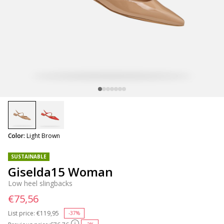
selected
Color:
Light Brown
SUSTAINABLE
Giselda15 Woman
Low heel slingbacks
€75,56
List price:
Price reduced from
€119,95
to
-37%