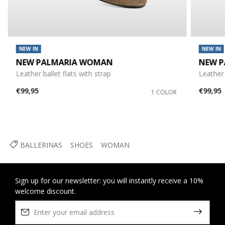
NEW IN
NEW IN
NEW PALMARIA WOMAN
NEW 
Leather ballet flats with strap
Leather 
€99,95
€99,95
1 COLOR
BALLERINAS
SHOES
WOMAN
Sign up for our newsletter: you will instantly receive a 10%
welcome discount.