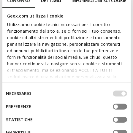
CONSENSO
DETTAGLI
INFORMAZIONI SUI COOKIE
and refined charm. In this elegant light brown version, it
features a patent leather upper with clean, modern lines.
Breathable and comfortable, Giselda 15 combines comfort
Geox.com utilizza i cookie
and style for a perfectly formal look.
Utilizziamo cookie tecnici necessari per il corretto
ITEM CODE:
D65YUB00066C6002
funzionamento del sito e, se ci fornisci il tuo consenso,
cookie ed altri strumenti di profilazione e tracciamento
per analizzare la navigazione, personalizzare contenuti
Features
ed annunci pubblicitari in linea con le tue preferenze e
fornire funzionalità dei social media. Se chiudi questo
By purchasing this product, you are
banner continuerai a navigare senza cookie e strumenti
supporting Leather Working Group certified
di tracciamento, ma selezionando ACCETTA TUTTI
tanneries
godrai invece di una navigazione personalizzata sulla
base dei tuoi gusti ed interessi. Selezionando
Thickness of sole: 2 cm / 0,8"
IMPOSTAZIONI potrai anche scegliere quali cookies ed
Selezione
NECESSARIO
altri strumenti di tracciamento autorizzare. Per maggiori
del
Buckle on the strap to adjust the fit
informazioni o per modificare in qualsiasi momento le
consenso
PREFERENZE
tue impostazioni, visita la nostra
cookie policy
.
STATISTICHE
Materials
MARKETING