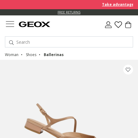
Take advantage of a
FREE RETURNS
Woman
Shoes
Ballerinas