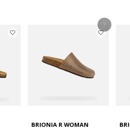
N
BRIONIA R WOMAN
BR