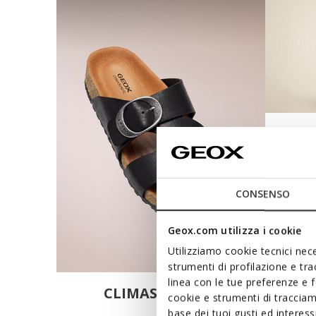
CONSENSO
Geox.com utilizza i cookie
Utilizziamo cookie tecnici nece
strumenti di profilazione e tr
linea con le tue preferenze e 
CLIMASANDAL™
cookie e strumenti di traccia
base dei tuoi gusti ed interes