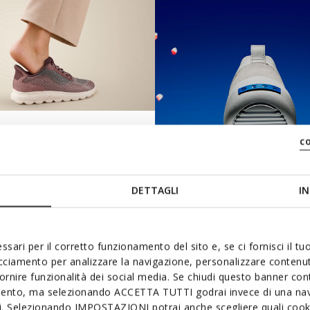
FAST IN SYSTEM
c
DETTAGLI
IN
ssari per il corretto funzionamento del sito e, se ci fornisci il t
acciamento per analizzare la navigazione, personalizzare contenuti
fornire funzionalità dei social media. Se chiudi questo banner co
BLUE TOUCH
mento, ma selezionando ACCETTA TUTTI godrai invece di una nav
si. Selezionando IMPOSTAZIONI potrai anche scegliere quali cooki