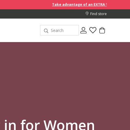
Take advantage of an EXTRA 10% off discount prices when you buy 
Find store
 in for Women