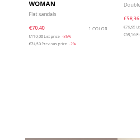
WOMAN
Double
Flat sandals
€58,36
OLORS
Price re
t
€70,40
€79,95
Li
1 COLOR
Price reduced from
to
€59,16
Pr
€110,00
List price
-36%
€71,50
Previous price
-2%