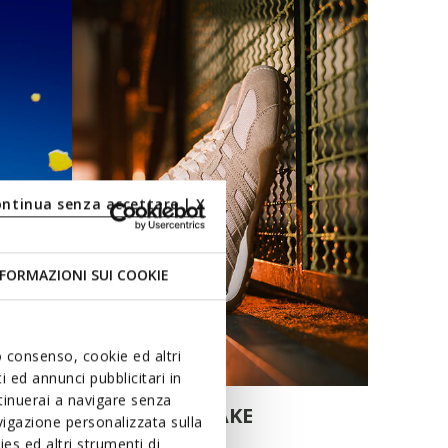
ontinua senza accettare | X
FORMAZIONI SUI COOKIE
uo consenso, cookie ed altri
 ed annunci pubblicitari in
ntinuerai a navigare senza
SNAKE
igazione personalizzata sulla
es ed altri strumenti di