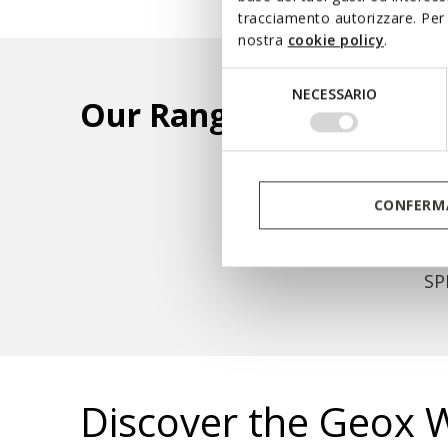
tracciamento autorizzare. Per 
nostra
cookie policy
.
Selezione
NECESSARIO
del
Our Ranges
consenso
CONFERMA
SP
Discover the Geox 