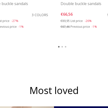
 buckle sandals
Double buckle sandals
€66,56
3 COLORS
duced from
o
Price reduced from
to
st price
-27%
€89,95
List price
-26%
evious price
-1%
€67,46
Previous price
-1%
Most loved