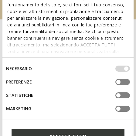
funzionamento del sito e, se ci fornisci il tuo consenso,
cookie ed altri strumenti di profilazione e tracciamento
per analizzare la navigazione, personalizzare contenuti
ed annunci pubblicitari in linea con le tue preferenze e
fornire funzionalità dei social media. Se chiudi questo
banner continuerai a navigare senza cookie e strumenti
di tracciamento, ma selezionando ACCETTA TUTTI
godrai invece di una navigazione personalizzata sulla
base dei tuoi gusti ed interessi. Selezionando
IMPOSTAZIONI potrai anche scegliere quali cookies ed
Selezione
NECESSARIO
altri strumenti di tracciamento autorizzare. Per maggiori
del
informazioni o per modificare in qualsiasi momento le
consenso
PREFERENZE
tue impostazioni, visita la nostra
cookie policy
.
Get ready for the upcoming season in style and fall in
STATISTICHE
love with the New Collection.
MARKETING
NEW IN FOR WOMEN
NEW IN FOR MEN