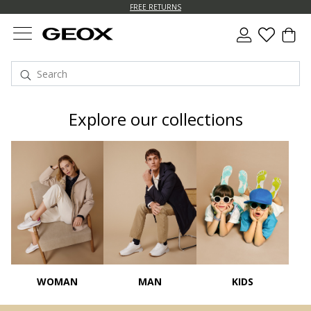
FREE RETURNS
Explore our collections
WOMAN
MAN
KIDS