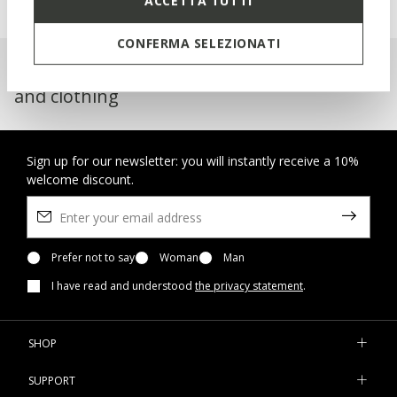
ACCETTA TUTTI
CONFERMA SELEZIONATI
Geox Respira™: breathable footwear
and clothing
Sign up for our newsletter: you will instantly receive a 10%
welcome discount.
Prefer not to say
Woman
Man
I have read and understood
the privacy statement
.
SHOP
SUPPORT