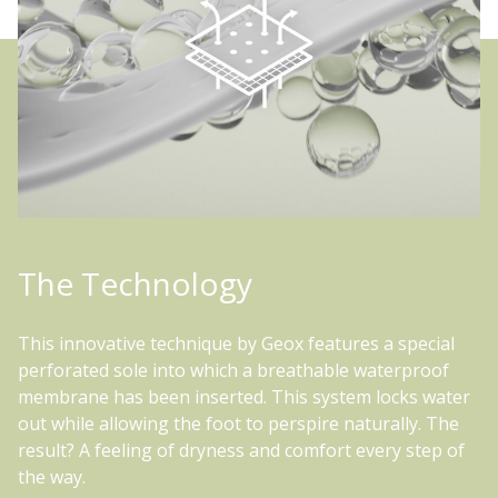
The Technology
This innovative technique by Geox features a special
perforated sole into which a breathable waterproof
membrane has been inserted. This system locks water
out while allowing the foot to perspire naturally. The
result? A feeling of dryness and comfort every step of
the way.