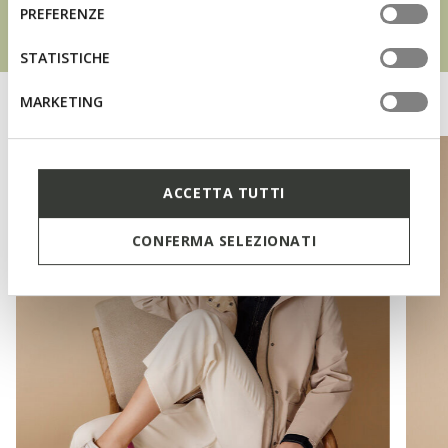
informazioni o per modificare in qualsiasi momento le
consenso
PREFERENZE
tue impostazioni, visita la nostra
cookie policy
.
STATISTICHE
MARKETING
ACCETTA TUTTI
CONFERMA SELEZIONATI