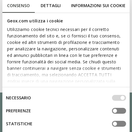
CONSENSO
DETTAGLI
INFORMAZIONI SUI COOKIE
Geox.com utilizza i cookie
Utilizziamo cookie tecnici necessari per il corretto
funzionamento del sito e, se ci fornisci il tuo consenso,
cookie ed altri strumenti di profilazione e tracciamento
per analizzare la navigazione, personalizzare contenuti
ed annunci pubblicitari in linea con le tue preferenze e
fornire funzionalità dei social media. Se chiudi questo
banner continuerai a navigare senza cookie e strumenti
di tracciamento, ma selezionando ACCETTA TUTTI
godrai invece di una navigazione personalizzata sulla
base dei tuoi gusti ed interessi. Selezionando
IMPOSTAZIONI potrai anche scegliere quali cookies ed
Selezione
NECESSARIO
altri strumenti di tracciamento autorizzare. Per maggiori
del
informazioni o per modificare in qualsiasi momento le
consenso
PREFERENZE
tue impostazioni, visita la nostra
cookie policy
.
STATISTICHE