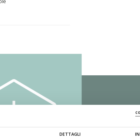
ble
SYST
c
DETTAGLI
IN
La semelle extér