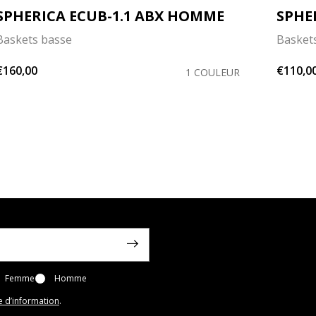
SPHERICA ECUB-1.1 ABX HOMME
SPHE
Baskets basse
Baskets
€160,00
€110,0
1 COULEUR
Femme
Homme
e d’information
.