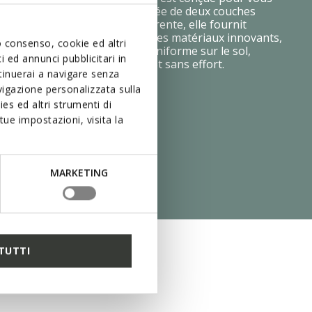
t absolu à chaque pas. Composée de deux couches
chaque avec une densité différente, elle fournit
ale et amorti optimal. Grâce à des matériaux innovants,
uo consenso, cookie ed altri
ed est distribuée de manière uniforme sur le sol,
 ed annunci pubblicitari in
che particulièrement légère et sans effort.
ntinuerai a navigare senza
igazione personalizzata sulla
es ed altri strumenti di
ue impostazioni, visita la
MARKETING
TUTTI