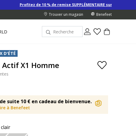
tez de 10 % de remise SUPPLÉMENTAIRE sur les Derniers prix d’été pour l
Trouver un magasin
Benefeet
RLD
X D'ÉTÉ
a Actif X1 Homme
antes
de suite 10 € en cadeau de bienvenue.
rire à Benefeet
 clair