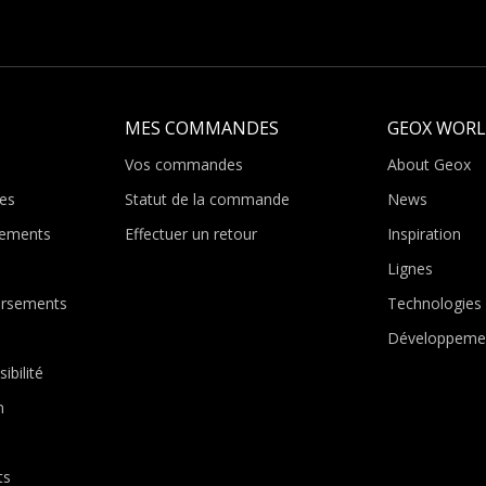
MES COMMANDES
GEOX WOR
Vos commandes
About Geox
es
Statut de la commande
News
ements
Effectuer un retour
Inspiration
Lignes
ursements
Technologies
Développemen
ibilité
n
ts