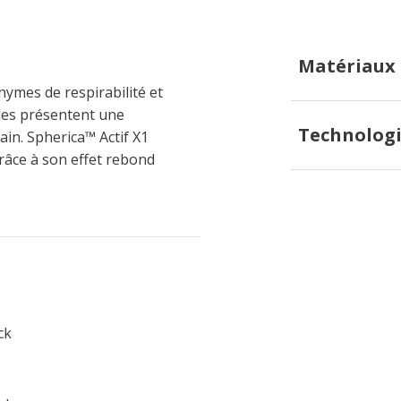
Matériaux
mes de respirabilité et
elles présentent une
Technologi
n. Spherica™ Actif X1
âce à son effet rebond
ck