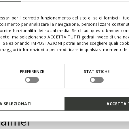
offrir un confor
interconnectées, 
flexibilité maxim
ssari per il corretto funzionamento del sito e, se ci fornisci il t
la pression du pi
acciamento per analizzare la navigazione, personalizzare contenuti
assurant une mar
fornire funzionalità dei social media. Se chiudi questo banner co
mento, ma selezionando ACCETTA TUTTI godrai invece di una nav
si. Selezionando IMPOSTAZIONI potrai anche scegliere quali cooki
maggiori informazioni o per modificare in qualsiasi momento le t
PREFERENZE
STATISTICHE
 SELEZIONATI
ACCETTA 
 aimer