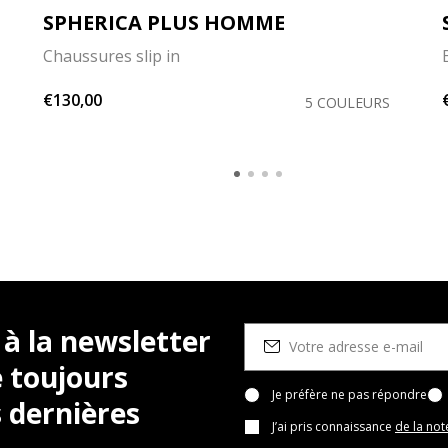
SPHERICA PLUS HOMME
Chaussures slip in
€130,00
5 COULEURS
 à la newsletter
 toujours
Je préfère ne pas répondre
 dernières
J’ai pris connaissance
de la not