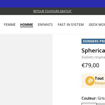
Profi
RETOUR TOUJOURS GRATUIT
FEMME
HOMME
ENFANTS
FAST IN SYSTEM
GEOX WO
DERNIERS PRI
Spheric
Baskets respir
€79,00
Tout 
S’insc
Couleur:
Gris