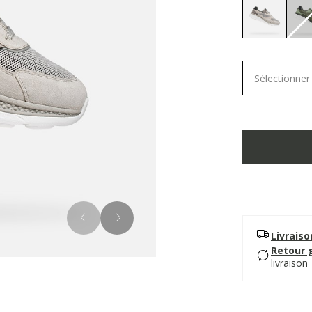
selected
Sélectionner 
Livrais
Retour 
livraison