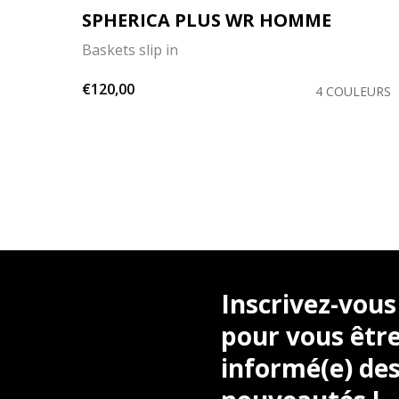
SPHERICA PLUS WR HOMME
Baskets slip in
€120,00
LEURS
4 COULEURS
Inscrivez-vous
pour vous être
informé(e) des