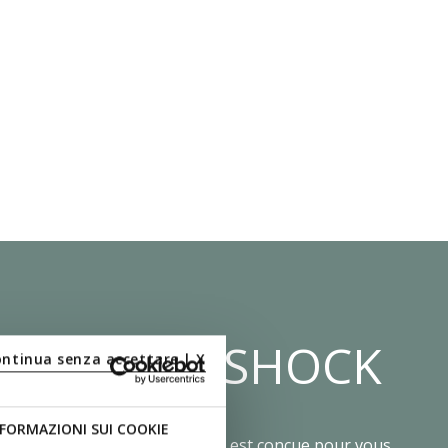
ÈME ZÉRO SHOCK
ontinua senza accettare | X
FORMAZIONI SUI COOKIE
ieure avec système Zéro Shock est conçue pour vous