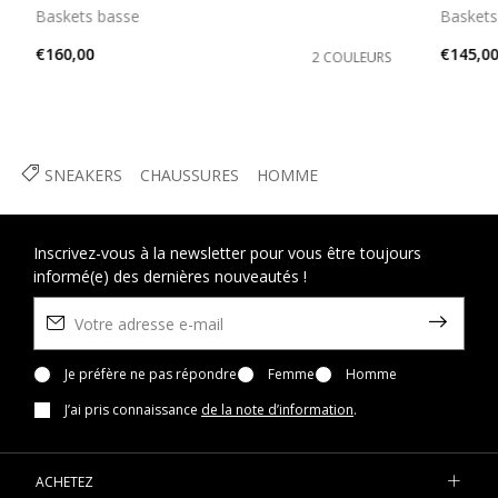
Baskets basse
Baskets
€160,00
€145,0
2 COULEURS
SNEAKERS
CHAUSSURES
HOMME
Inscrivez-vous à la newsletter pour vous être toujours
informé(e) des dernières nouveautés !
Je préfère ne pas répondre
Femme
Homme
J’ai pris connaissance
de la note d’information
.
ACHETEZ