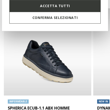
ACCETTA TUTTI
CONFERMA SELEZIONATI
IMPERMÉABLE
NEW IN
SPHERICA ECUB-1.1 ABX HOMME
DYNA