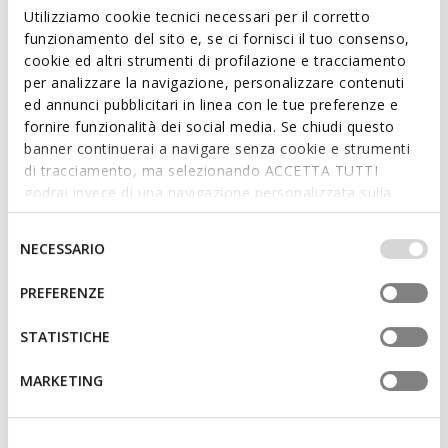
contemporaines. Dans cette teinte bleu marine, elle présente
Utilizziamo cookie tecnici necessari per il corretto
une empeigne qui mélange un matériau effet nubuck et du
funzionamento del sito e, se ci fornisci il tuo consenso,
cuir. Parfaite pour les combinaisons décontractées de tous
cookie ed altri strumenti di profilazione e tracciamento
les jours, Sedral Court allie style et confort optimal.
per analizzare la navigazione, personalizzare contenuti
CODE PRODUIT:
U65M5C0EK9BC4002
ed annunci pubblicitari in linea con le tue preferenze e
fornire funzionalità dei social media. Se chiudi questo
banner continuerai a navigare senza cookie e strumenti
Caractéristiques
di tracciamento, ma selezionando ACCETTA TUTTI
godrai invece di una navigazione personalizzata sulla
Fermeture à lacets; Semelle intérieure amovible
base dei tuoi gusti ed interessi. Selezionando
IMPOSTAZIONI potrai anche scegliere quali cookies ed
Selezione
NECESSARIO
altri strumenti di tracciamento autorizzare. Per maggiori
del
Matériaux
informazioni o per modificare in qualsiasi momento le
consenso
PREFERENZE
tue impostazioni, visita la nostra
cookie policy
.
Technologies
STATISTICHE
MARKETING
Vous pourriez aussi aimer