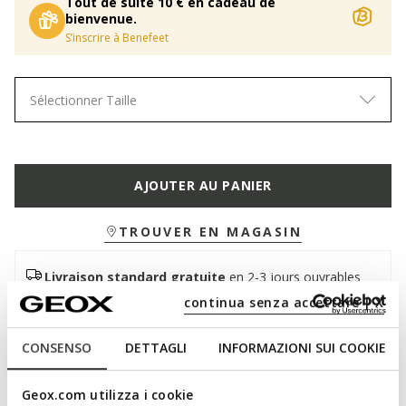
Tout de suite 10 € en cadeau de
bienvenue.
S’inscrire à Benefeet
Sélectionner Taille
AJOUTER AU PANIER
TROUVER EN MAGASIN
Livraison standard gratuite
en 2-3 jours ouvrables
Retour gratuit
dans un délai de 30 jours à compter de
continua senza accettare | X
la livraison
CONSENSO
DETTAGLI
INFORMAZIONI SUI COOKIE
Description
Geox.com utilizza i cookie
Sneaker pour homme d'inspiration tennis aux lignes