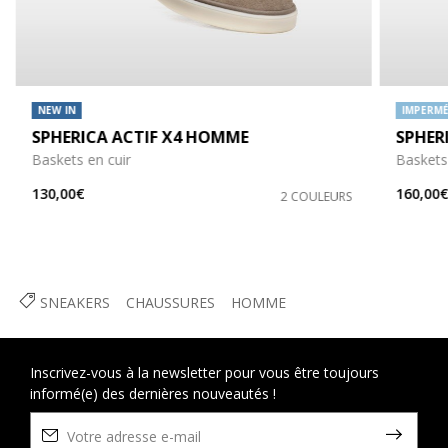
NEW IN
IMPERMÉ
SPHERICA ACTIF X4 HOMME
SPHER
Baskets en cuir
Baskets
130,00€
160,00
2 COULEURS
SNEAKERS
CHAUSSURES
HOMME
Inscrivez-vous à la newsletter pour vous être toujours
informé(e) des dernières nouveautés !