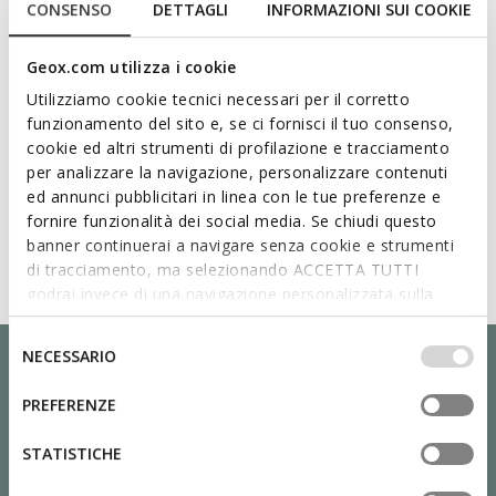
CONSENSO
DETTAGLI
INFORMAZIONI SUI COOKIE
Geox.com utilizza i cookie
Utilizziamo cookie tecnici necessari per il corretto
funzionamento del sito e, se ci fornisci il tuo consenso,
cookie ed altri strumenti di profilazione e tracciamento
per analizzare la navigazione, personalizzare contenuti
ed annunci pubblicitari in linea con le tue preferenze e
fornire funzionalità dei social media. Se chiudi questo
banner continuerai a navigare senza cookie e strumenti
di tracciamento, ma selezionando ACCETTA TUTTI
godrai invece di una navigazione personalizzata sulla
base dei tuoi gusti ed interessi. Selezionando
IMPOSTAZIONI potrai anche scegliere quali cookies ed
Selezione
NECESSARIO
altri strumenti di tracciamento autorizzare. Per maggiori
del
informazioni o per modificare in qualsiasi momento le
consenso
PREFERENZE
tue impostazioni, visita la nostra
cookie policy
.
STATISTICHE