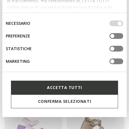
di tracciamento, ma selezionando ACCETTA TUTTI
godrai invece di una navigazione personalizzata sulla
base dei tuoi gusti ed interessi. Selezionando
IMPOSTAZIONI potrai anche scegliere quali cookies ed
Selezione
NECESSARIO
altri strumenti di tracciamento autorizzare. Per maggiori
del
informazioni o per modificare in qualsiasi momento le
consenso
PREFERENZE
tue impostazioni, visita la nostra
cookie policy
.
STATISTICHE
DERNIERS PRIX D'ÉTÉ
DERNIERS PRIX D'ÉTÉ
MARKETING
VERRED PETITE FILLE
SANDAL STEPPIEUP PETITE
Sandales de cérémonie
FILLE
Sandales barefoot légères et
de
35,00€
2 COULEURS
flexibles
36,00€
ACCETTA TUTTI
3 COULEURS
CONFERMA SELEZIONATI