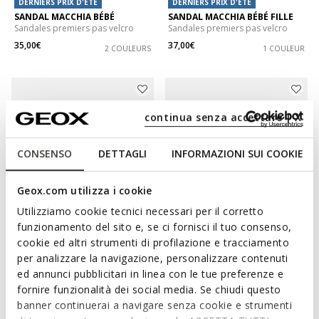
DERNIERS PRIX D'ÉTÉ
DERNIERS PRIX D'ÉTÉ
SANDAL MACCHIA BÉBÉ
SANDAL MACCHIA BÉBÉ FILLE
Sandales premiers pas velcro
Sandales premiers pas velcro
35,00€
37,00€
2 COULEURS
1 COULEUR
continua senza accettare | X
CONSENSO
DETTAGLI
INFORMAZIONI SUI COOKIE
Geox.com utilizza i cookie
Utilizziamo cookie tecnici necessari per il corretto
funzionamento del sito e, se ci fornisci il tuo consenso,
DERNIERS PRIX D'ÉTÉ
DERNIERS PRIX D'ÉTÉ
cookie ed altri strumenti di profilazione e tracciamento
SANDAL MACCHIA BÉBÉ FILLE
SANDAL IUPIDOO BÉBÉ FILLE
per analizzare la navigazione, personalizzare contenuti
Sandales premiers pas velcro
Sandales premiers pas velcro
ed annunci pubblicitari in linea con le tue preferenze e
37,00€
34,00€
1 COULEUR
2 COULEURS
fornire funzionalità dei social media. Se chiudi questo
banner continuerai a navigare senza cookie e strumenti