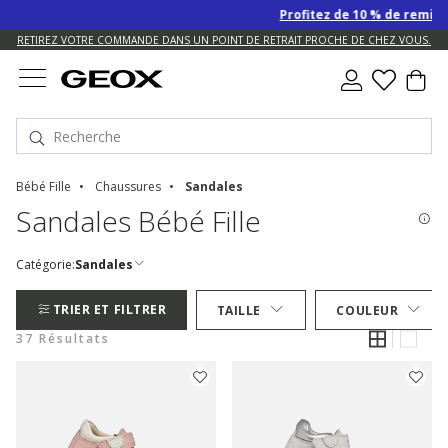
Profitez de 10 % de remise SUPP
US.
RETIREZ VOTRE COMMANDE DANS UN POINT DE RETRAIT PROCHE DE CHEZ VOUS.
Bébé Fille
Chaussures
Sandales
Sandales Bébé Fille
Catégorie:
Sandales
TRIER ET FILTRER
TAILLE
COULEUR
37 Résultats