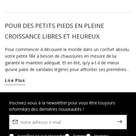
POUR DES PETITS PIEDS EN PLEINE
CROISSANCE LIBRES ET HEUREUX
Pour commencer à découvrir le monde dans un confort absolu,
votre petite fille a besoin de chaussures en mesure de lui
garantir le maintien adéquat. Et en été, qu’y a-t-il de mieux
qu’une paire de sandales légères pour affronter ses premières
explorations ! Complément idéal de n'importe quel look lors des
Lire Plus
mois les plus chauds, les sandales pour bébé fille de la
collection Geox sont respirantes et conçues pour offrir à votre
enfant un bien-être maximal. Dès l’arrivée de la belle saison,
préparez-la pour ses
Inscrivez-vous à la newsletter pour vous être toujours
premières découvertes
estivales avec une
informé(e) des dernières nouveautés !
paire de sandales ouvertes. Idéales aussi bien pour marcher à
quatre pattes que pour faire ses premiers pas, nos sandales en
cuir sont synonymes de stabilité et de confort. Si vous cherchez
des sandales décontractées pour ses premières aventures en
Je préfère ne pas répondre
Femme
Homme