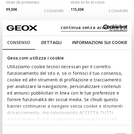
Veste de printemps
Veste en lin et coton
99,00€
115,00€
2 COULEURS
2 COULEURS
continua senza accettare | X
CONSENSO
DETTAGLI
INFORMAZIONI SUI COOKIE
Geox.com utilizza i cookie
Utilizziamo cookie tecnici necessari per il corretto
funzionamento del sito e, se ci fornisci il tuo consenso,
cookie ed altri strumenti di profilazione e tracciamento
per analizzare la navigazione, personalizzare contenuti
DERNIERS PRIX D'ÉTÉ
DERNIERS PRIX D'ÉTÉ
ed annunci pubblicitari in linea con le tue preferenze e
NAILEEN FEMME
PLUMMERY FEMME
fornire funzionalità dei social media. Se chiudi questo
Veste oversize
Coupe-vent déperlant
banner continuerai a navigare senza cookie e strumenti
139,00€
129,00€
2 COULEURS
2 COULEURS
di tracciamento, ma selezionando ACCETTA TUTTI
godrai invece di una navigazione personalizzata sulla
base dei tuoi gusti ed interessi. Selezionando
IMPOSTAZIONI potrai anche scegliere quali cookies ed
Selezione