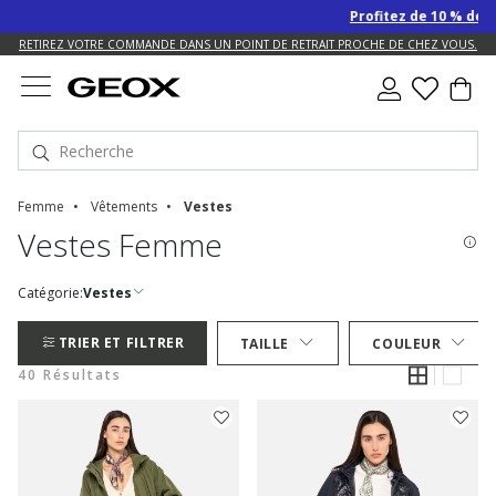
Profitez de 10 % de remise 
US.
RETIREZ VOTRE COMMANDE DANS UN POINT DE RETRAIT PROCHE DE CHEZ VOUS.
Femme
Vêtements
Vestes
Vestes Femme
Catégorie:
Vestes
TRIER ET FILTRER
TAILLE
COULEUR
40 Résultats