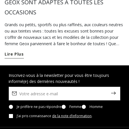
GEOX SONT ADAPTÉS À TOUTES LES
OCCASIONS
Grands ou petits, sportifs ou plus raffinés, aux couleurs neutres
ou aux teintes vives : toutes les excuses sont bonnes pour
s'offrir de nouveaux sacs et les modèles de la collection pour
femme Geox parviennent à faire le bonheur de toutes ! Que
vous soyez à la recherche de sacs casual à utiliser dans votre
Lire Plus
vie quotidienne ou que vous ayez au programme un événement
spécial et que vous vouliez exalter votre look avec des sacs
élégants, sur geox.com vous trouverez diverses propositions
adaptées à vos besoins. En journée, choisir des sacs en cuir de
Inscrivez-vous à la newsletter pour vous être toujours
informé(e) des dernières nouveautés !
grandes ou petites dimensions est toujours une excellente idée.
Pour aller au travail, misez tout sur les cabas, les sacs facteur
au charme contemporain ou les très pratiquessacs à
bandoulière. Nos versions noires, gris, marrons ou proposées
dans d'autres couleurs passe-partout se distinguent par leur
Je préfère ne pas répondre
Femme
Homme
style indémodable et parce qu’elles sont très faciles à
J’ai pris connaissance
de la note d’information
.
coordonner. Vous pouvez les porter avec des mocassins, des
chaussures à lacets et des
bottines
, mais aussi avec une paire