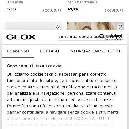
Sac à main
Sac à bandoulière
75,00€
69,00€
5 COULEURS
6 COULEURS
continua senza accettare | X
CONSENSO
DETTAGLI
INFORMAZIONI SUI COOKIE
Geox.com utilizza i cookie
Utilizziamo cookie tecnici necessari per il corretto
funzionamento del sito e, se ci fornisci il tuo consenso,
DERNIERS PRIX D'ÉTÉ
DERNIERS PRIX D'ÉTÉ
cookie ed altri strumenti di profilazione e tracciamento
BLANDINE FEMME
MARYEMY BAG FEMME
per analizzare la navigazione, personalizzare contenuti
Sac à bandoulière
Sac d'épaule
ed annunci pubblicitari in linea con le tue preferenze e
65,00€
125,00€
8 COULEURS
1 COULEUR
fornire funzionalità dei social media. Se chiudi questo
banner continuerai a navigare senza cookie e strumenti
di tracciamento, ma selezionando ACCETTA TUTTI
godrai invece di una navigazione personalizzata sulla