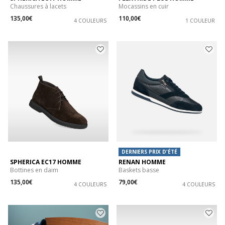
Chaussures à lacets
Mocassins en cuir
135,00€
110,00€
4 COULEURS
1 COULEUR
DERNIERS PRIX D'ÉTÉ
SPHERICA EC17 HOMME
RENAN HOMME
Bottines en daim
Baskets basse
135,00€
79,00€
4 COULEURS
4 COULEURS