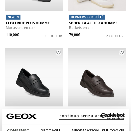
NEW IN
DERNIERS PRIX D'ÉTÉ
FLEXTRIDE PLUS HOMME
SPHERICA ACTIF X4 HOMME
Mocassins en cuir
Baskets en cuir
110,00€
79,00€
1 COULEUR
2 COULEURS
NEW IN
NEW IN
continua senza accettare | X
SPHERICA EC1 B HOMME
SPHERICA EC1 B HOMME
Mocassins en cuir élégants
Mocassins en cuir élégants
130,00€
130,00€
CONSENSO
DETTAGLI
INFORMAZIONI SUI COOKIE