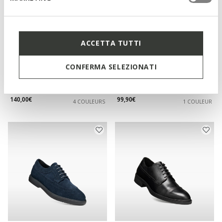
ACCETTA TUTTI
CONFERMA SELEZIONATI
NEW IN
SPHERICA ECUB-1 HOMME
THORIAN HOMME
Baskets basse
Richelieus en cuir
140,00€
99,90€
4 COULEURS
1 COULEUR