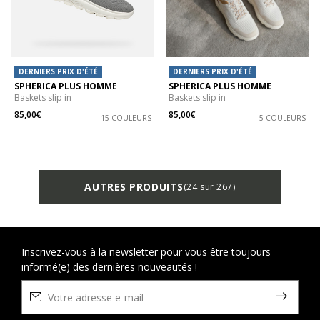
DERNIERS PRIX D'ÉTÉ
DERNIERS PRIX D'ÉTÉ
SPHERICA PLUS HOMME
SPHERICA PLUS HOMME
Baskets slip in
Baskets slip in
85,00€
85,00€
15 COULEURS
5 COULEURS
AUTRES PRODUITS
(24 sur 267)
Inscrivez-vous à la newsletter pour vous être toujours
informé(e) des dernières nouveautés !