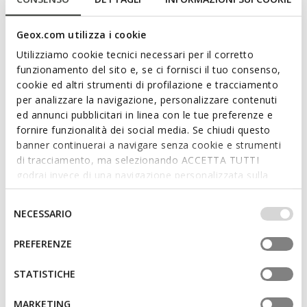
2 COULEURS
2 COULEURS
Geox.com utilizza i cookie
3D
Utilizziamo cookie tecnici necessari per il corretto
funzionamento del sito e, se ci fornisci il tuo consenso,
cookie ed altri strumenti di profilazione e tracciamento
per analizzare la navigazione, personalizzare contenuti
ed annunci pubblicitari in linea con le tue preferenze e
fornire funzionalità dei social media. Se chiudi questo
banner continuerai a navigare senza cookie e strumenti
di tracciamento, ma selezionando ACCETTA TUTTI
godrai invece di una navigazione personalizzata sulla
DERNIERS PRIX D'ÉTÉ
DERNIERS PRIX D'ÉTÉ
base dei tuoi gusti ed interessi. Selezionando
GLADWIN HOMME
SPHERICA PLUS HOMME
IMPOSTAZIONI potrai anche scegliere quali cookies ed
Richelieus en cuir
Baskets slip in
Selezione
NECESSARIO
altri strumenti di tracciamento autorizzare. Per maggiori
65,00€
85,00€
del
1 COULEUR
5 COULEURS
informazioni o per modificare in qualsiasi momento le
consenso
PREFERENZE
tue impostazioni, visita la nostra
cookie policy
.
3D
STATISTICHE
MARKETING