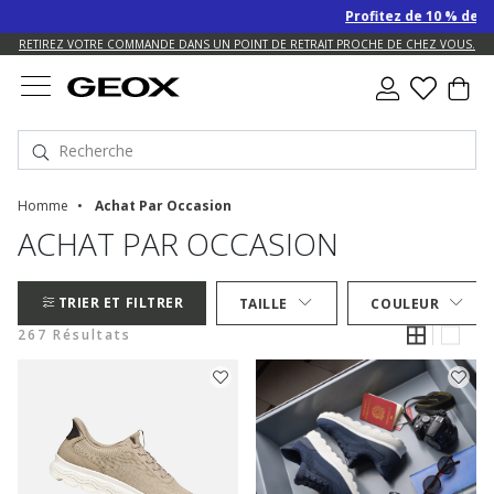
Profitez de 10 % de remise S
US.
RETIREZ VOTRE COMMANDE DANS UN POINT DE RETRAIT PROCHE DE CHEZ VOUS.
Homme
Achat Par Occasion
ACHAT PAR OCCASION
TRIER ET FILTRER
TAILLE
COULEUR
267 Résultats