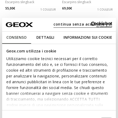
Escarpins slingback
Escarpins slingback
55,00€
69,00€
1 COULEUR
1 COULEUR
continua senza accettare | X
CONSENSO
DETTAGLI
INFORMAZIONI SUI COOKIE
Geox.com utilizza i cookie
Utilizziamo cookie tecnici necessari per il corretto
funzionamento del sito e, se ci fornisci il tuo consenso,
cookie ed altri strumenti di profilazione e tracciamento
per analizzare la navigazione, personalizzare contenuti
DERNIERS PRIX D'ÉTÉ
DERNIERS PRIX D'ÉTÉ
ed annunci pubblicitari in linea con le tue preferenze e
GISELDA FEMME
GISELDA FEMME
fornire funzionalità dei social media. Se chiudi questo
Escarpins slingback
Escarpins slingback
banner continuerai a navigare senza cookie e strumenti
59,00€
59,00€
1 COULEUR
1 COULEUR
di tracciamento, ma selezionando ACCETTA TUTTI
godrai invece di una navigazione personalizzata sulla
base dei tuoi gusti ed interessi. Selezionando
IMPOSTAZIONI potrai anche scegliere quali cookies ed
Selezione