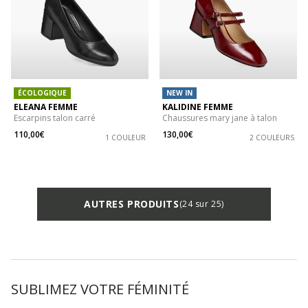
ÉCOLOGIQUE
NEW IN
ELEANA FEMME
KALIDINE FEMME
Escarpins talon carré
Chaussures mary jane à talon
110,00€
130,00€
1 COULEUR
2 COULEURS
AUTRES PRODUITS
(24 sur 25)
SUBLIMEZ VOTRE FÉMINITÉ