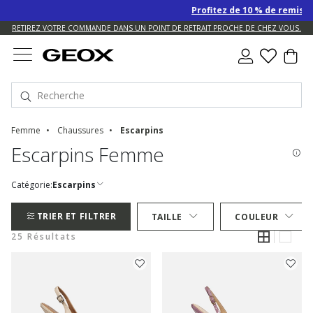
Profitez de 10 % de remise SUPPL
US.
RETIREZ VOTRE COMMANDE DANS UN POINT DE RETRAIT PROCHE DE CHEZ VOUS.
Femme
Chaussures
Escarpins
Escarpins Femme
Catégorie:
Escarpins
TRIER ET FILTRER
TAILLE
COULEUR
25 Résultats