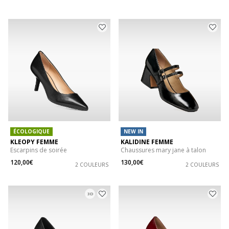
ÉCOLOGIQUE
NEW IN
KLEOPY FEMME
KALIDINE FEMME
Escarpins de soirée
Chaussures mary jane à talon
120,00€
130,00€
2 COULEURS
2 COULEURS
3D